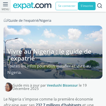
Se connecter
S'inscrire
MENU
/
/
Guide de l'expatrié
Nigeria
Vivre au Nigeria : le guide de
l'expatrié
Toutes les infos pour vous installer et vivre au
Nigeria.
Guide mis à jour par
Veedushi Bissessur
le 19
Décembre 2025
Le Nigeria s'impose comme la première économie
africaine avec ses
232,7 millions d'habitants
et une