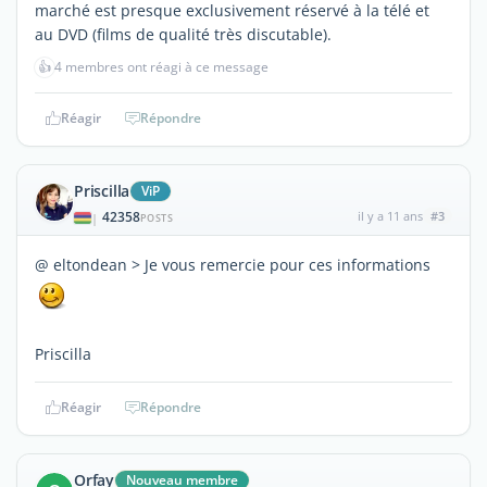
marché est presque exclusivement réservé à la télé et
au DVD (films de qualité très discutable).
👍
4 membres ont réagi à ce message
Réagir
Répondre
Priscilla
ViP
42358
il y a 11 ans
#3
|
POSTS
@ eltondean > Je vous remercie pour ces informations
Priscilla
Réagir
Répondre
Orfay
Nouveau membre