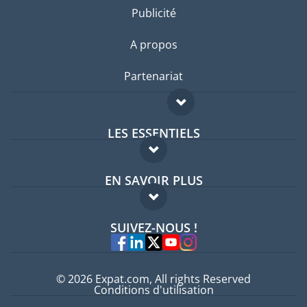
Publicité
A propos
Partenariat
LES ESSENTIELS
Forum expatriés
EN SAVOIR PLUS
Guides pays
FAQ
Offres d'emploi
SUIVEZ-NOUS !
Experts
© 2026 Expat.com, All rights Reserved
Conditions d'utilisation