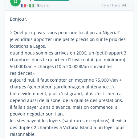
O
9
il y a 11 ans
#4
|
POSTS
Bonjour,
> Quel prix payez-vous pour une location au Nigeria?
je voudrais apporter une petite precision sur le prix des
locations a Lagos.
quand nous sommes arrives en 2006, un (petit) appart 3
chambres dans le quartier d´Ikoyi coutait (au minimum)
50.000$/an + charges (10 a 20.000$/an suivant les
residences).
aujourd´hui, il faut compter en moyenne 75.000$/an +
charges (generateur, gardiennage,maintenance...).
bien evidemment, plus c´est grand, plus c´est cher, ca
depend aussi de la zone, de la qualite des prestations.
il fallait payer 2 ans d´avance, mais on commence a
pouvoir negocier sur 1 an.
les stes payent les loyers (sauf rares exceptions). il existe
des duplex 2 chambres a Victoria Island a un loyer plus
raisonnable.