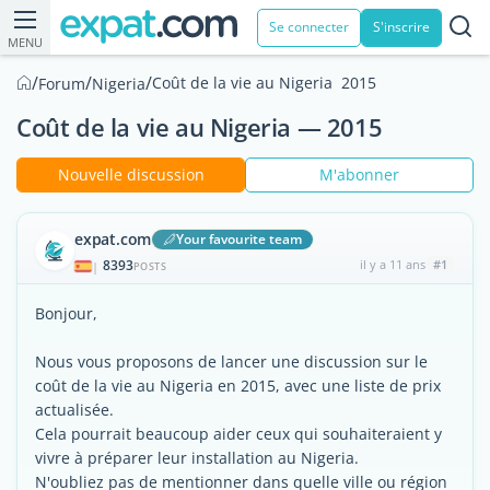
Se connecter
S'inscrire
MENU
/
/
/
Coût de la vie au Nigeria  2015
Forum
Nigeria
Coût de la vie au Nigeria — 2015
Nouvelle discussion
M'abonner
expat.com
Your favourite team
8393
il y a 11 ans
#1
|
POSTS
Bonjour,
Nous vous proposons de lancer une discussion sur le
coût de la vie au Nigeria en 2015, avec une liste de prix
actualisée.
Cela pourrait beaucoup aider ceux qui souhaiteraient y
vivre à préparer leur installation au Nigeria.
N'oubliez pas de mentionner dans quelle ville ou région