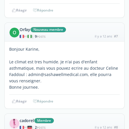
Réagir
Répondre
Orfay
Nouveau membre
O
9
il y a 12 ans
#7
|
POSTS
Bonjour Karine,
Le climat est tres humide. Je n'ai pas d'enfant
asthmatique, mais vous pouvez ecrire au docteur Celine
Faddoul : admin@sashawellmedical.com, elle pourra
vous renseigner.
Bonne journee.
Réagir
Répondre
cadorel
Membre
2
il y a 12 ans
#8
|
POSTS