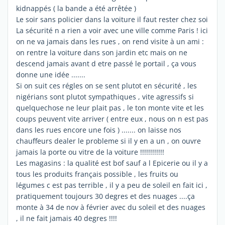
kidnappés ( la bande a été arrêtée )
Le soir sans policier dans la voiture il faut rester chez soi
La sécurité n a rien a voir avec une ville comme Paris ! ici
on ne va jamais dans les rues , on rend visite à un ami :
on rentre la voiture dans son jardin etc mais on ne
descend jamais avant d etre passé le portail , ça vous
donne une idée .......
Si on suit ces régles on se sent plutot en sécurité , les
nigérians sont plutot sympathiques , vite agressifs si
quelquechose ne leur plait pas , le ton monte vite et les
coups peuvent vite arriver ( entre eux , nous on n est pas
dans les rues encore une fois ) ....... on laisse nos
chauffeurs dealer le probleme si il y en a un , on ouvre
jamais la porte ou vitre de la voiture !!!!!!!!!!!!
Les magasins : la qualité est bof sauf a l Epicerie ou il y a
tous les produits français possible , les fruits ou
légumes c est pas terrible , il y a peu de soleil en fait ici ,
pratiquement toujours 30 degres et des nuages ....ça
monte à 34 de nov à février avec du soleil et des nuages
, il ne fait jamais 40 degres !!!!