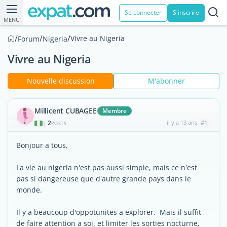
Se connecter
S'inscrire
MENU
/
/
/
Vivre au Nigeria
Forum
Nigeria
Vivre au Nigeria
Nouvelle discussion
M'abonner
Millicent CUBAGEE
Membre
2
il y a 13 ans
#1
|
POSTS
Bonjour a tous,
La vie au nigeria n'est pas aussi simple, mais ce n'est
pas si dangereuse que d'autre grande pays dans le
monde.
Il y a beaucoup d'oppotunites a explorer. Mais il suffit
de faire attention a soi, et limiter les sorties nocturne,