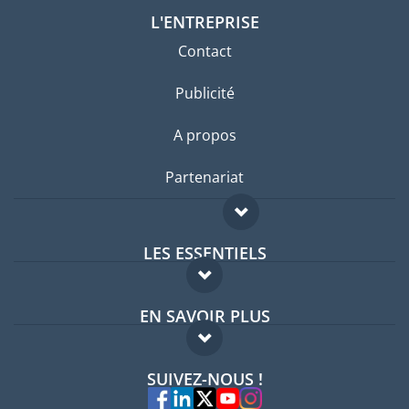
L'ENTREPRISE
Contact
Publicité
A propos
Partenariat
LES ESSENTIELS
Forum expatriés
EN SAVOIR PLUS
Guides pays
FAQ
Offres d'emploi
SUIVEZ-NOUS !
Experts