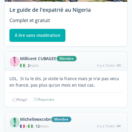
Le guide de l'expatrié au Nigeria
Complet et gratuit
À lire sans modération
Millicent CUBAGEE
Membre
2
il y a 13 ans
#3
|
POSTS
LOL, Si tu le dis. je visite la france mais je n'ai pas vecu
en france, pas plus qu'un mois en tout cas.
Réagir
Répondre
Michellewxcvbn
Membre
12
il y a 13 ans
#4
|
POSTS