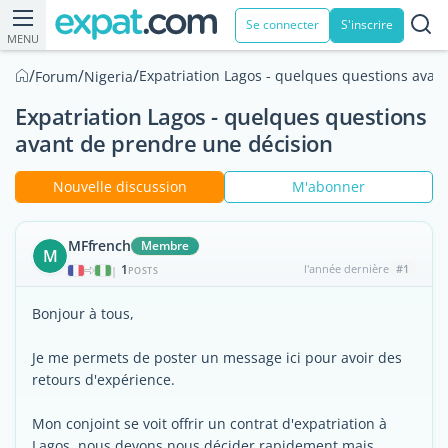
Se connecter
S'inscrire
MENU
/
/
/
Expatriation Lagos - quelques questions avan
Forum
Nigeria
Expatriation Lagos - quelques questions
avant de prendre une décision
Nouvelle discussion
M'abonner
MFfrench
Membre
M
1
l'année dernière
#1
|
POSTS
Bonjour à tous,
Je me permets de poster un message ici pour avoir des
retours d'expérience.
Mon conjoint se voit offrir un contrat d'expatriation à
Lagos, nous devons nous décider rapidement mais