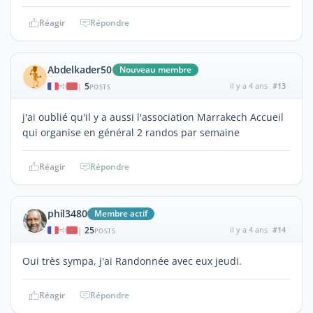
Réagir
Répondre
Abdelkader50
Nouveau membre
5
il y a 4 ans
#13
|
POSTS
j'ai oublié qu'il y a aussi l'association Marrakech Accueil
qui organise en général 2 randos par semaine
Réagir
Répondre
phil3480
Membre actif
25
il y a 4 ans
#14
|
POSTS
Oui très sympa, j'ai Randonnée avec eux jeudi.
Réagir
Répondre