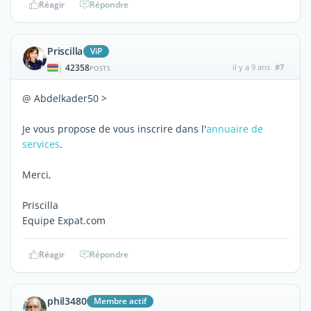
Réagir
Répondre
Priscilla
ViP
42358
il y a 9 ans
#7
|
POSTS
@ Abdelkader50 >
Je vous propose de vous inscrire dans l'
annuaire de
services
.
Merci,
Priscilla
Equipe Expat.com
Réagir
Répondre
phil3480
Membre actif