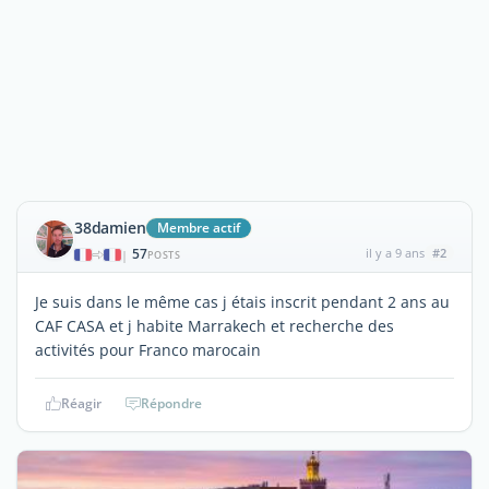
38damien
Membre actif
57
il y a 9 ans
#2
|
POSTS
Je suis dans le même cas j étais inscrit pendant 2 ans au
CAF CASA et j habite Marrakech et recherche des
activités pour Franco marocain
Réagir
Répondre