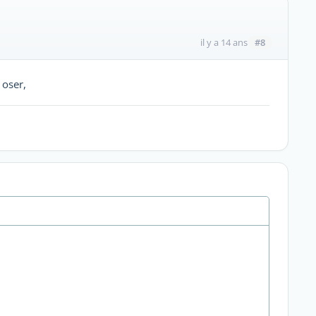
#8
il y a 14 ans
 oser,