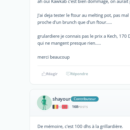
ah oui Kawkab c'est bien dommage, on aurait pu al
J'ai deja tester le ftour au melting pot, pas mal
proche d'un brunch que d'un ftour.....
grulardiere je connais pas le prix a Kech, 170 
qui ne mangent presque rien.....
merci beaucoup
Réagir
Répondre
shayour
Contributeur
168
|
POSTS
De mémoire, c'est 100 dhs à la grillardière.