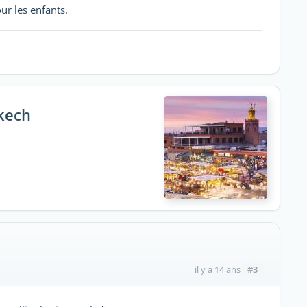
ur les enfants.
akech
#3
il y a 14 ans