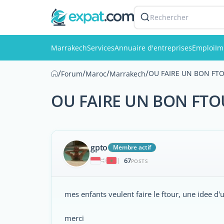
Rechercher
Marrakech
Services
Annuaire d'entreprises
Emploi
Im
/
/
/
/
OU FAIRE UN BON FT
Forum
Maroc
Marrakech
OU FAIRE UN BON FT
gpto
Membre actif
67
|
POSTS
mes enfants veulent faire le ftour, une idee d
merci