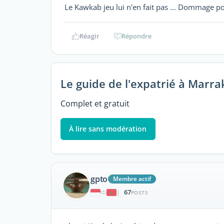
Le Kawkab jeu lui n'en fait pas ... Dommage po
Réagir
Répondre
Le guide de l'expatrié à Marr
Complet et gratuit
À lire sans modération
gpto
Membre actif
67
|
POSTS