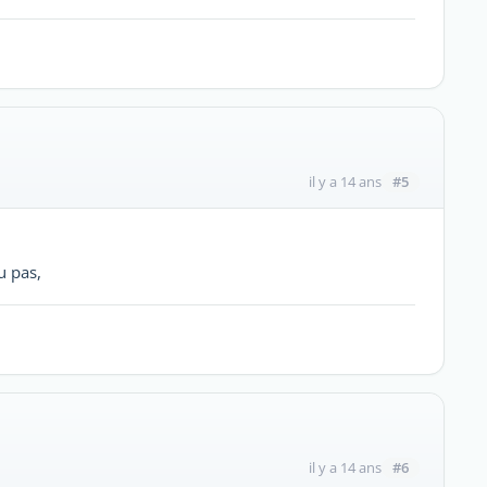
#5
il y a 14 ans
u pas,
#6
il y a 14 ans