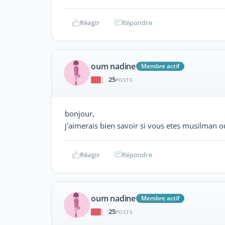
Réagir
Répondre
oum nadine
Membre actif
25
|
POSTS
bonjour,
j'aimerais bien savoir si vous etes musilman o
Réagir
Répondre
oum nadine
Membre actif
25
|
POSTS