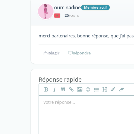
oum nadine
Membre actif
25
|
POSTS
merci partenaires, bonne réponse, que j'ai pas
Réagir
Répondre
Réponse rapide