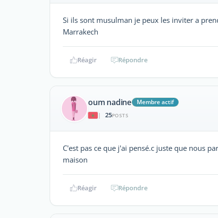
Si ils sont musulman je peux les inviter a pre
Marrakech
Réagir
Répondre
oum nadine
Membre actif
25
|
POSTS
C'est pas ce que j'ai pensé.c juste que nous pa
maison
Réagir
Répondre