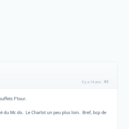
#2
il y a 14 ans
buffets F'tour.
 coté du Mc do. Le Charlot un peu plus loin. Bref, bcp de