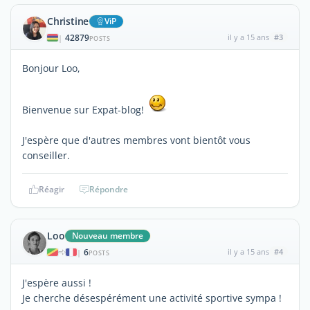
Christine
ViP
42879
il y a 15 ans
#3
|
POSTS
Bonjour Loo,
Bienvenue sur Expat-blog!
J'espère que d'autres membres vont bientôt vous
conseiller.
Réagir
Répondre
Loo
Nouveau membre
6
il y a 15 ans
#4
|
POSTS
J'espère aussi !
Je cherche désespérément une activité sportive sympa !