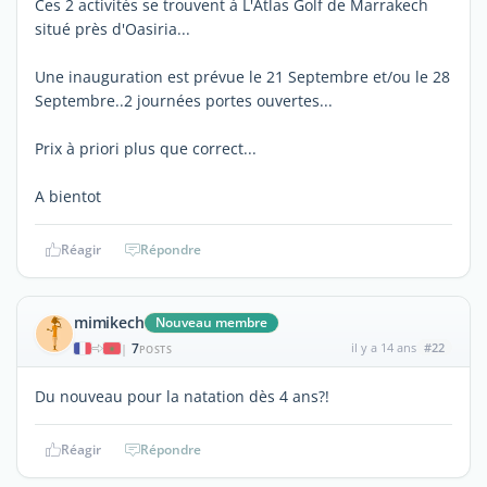
Ces 2 activités se trouvent à L'Atlas Golf de Marrakech
situé près d'Oasiria...
Une inauguration est prévue le 21 Septembre et/ou le 28
Septembre..2 journées portes ouvertes...
Prix à priori plus que correct...
A bientot
Réagir
Répondre
mimikech
Nouveau membre
7
il y a 14 ans
#22
|
POSTS
Du nouveau pour la natation dès 4 ans?!
Réagir
Répondre