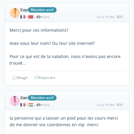
Eap
Membre actif
49
il y a 14 ans
#23
|
POSTS
Merci pour ces informations?
Avez-vous leur nom? Ou leur site internet?
Pour ce qui est de la natation, nous n'avons pas encore
trouvé...
Réagir
Répondre
Ilan
Membre actif
49
il y a 14 ans
#24
|
POSTS
la personne qui a laisser un post pour les cours merci
de me donner vos coordonnes en mp merci