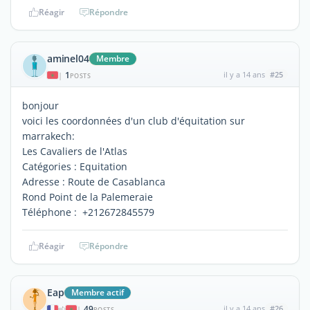
Réagir
Répondre
aminel04
Membre
1
il y a 14 ans
#25
|
POSTS
bonjour
voici les coordonnées d'un club d'équitation sur
marrakech:
Les Cavaliers de l'Atlas
Catégories : Equitation
Adresse : Route de Casablanca
Rond Point de la Palemeraie
Téléphone : +212672845579
Réagir
Répondre
Eap
Membre actif
49
il y a 14 ans
#26
|
POSTS