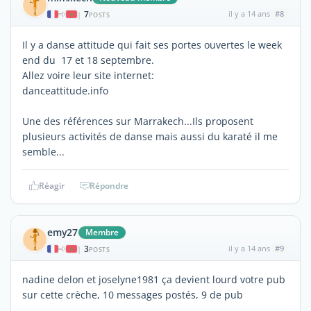
7
il y a 14 ans
#8
|
POSTS
Il y a danse attitude qui fait ses portes ouvertes le week
end du 17 et 18 septembre.
Allez voire leur site internet:
danceattitude.info
Une des références sur Marrakech...Ils proposent
plusieurs activités de danse mais aussi du karaté il me
semble...
Réagir
Répondre
emy27
Membre
3
il y a 14 ans
#9
|
POSTS
nadine delon et joselyne1981 ça devient lourd votre pub
sur cette crèche, 10 messages postés, 9 de pub