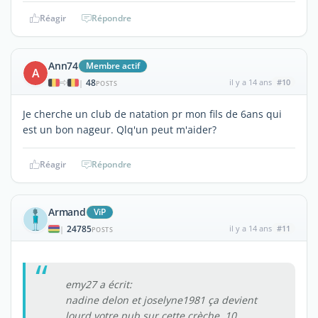
Réagir
Répondre
Ann74
Membre actif
A
48
il y a 14 ans
#10
|
POSTS
Je cherche un club de natation pr mon fils de 6ans qui
est un bon nageur. Qlq'un peut m'aider?
Réagir
Répondre
Armand
ViP
24785
il y a 14 ans
#11
|
POSTS
emy27 a écrit:
nadine delon et joselyne1981 ça devient
lourd votre pub sur cette crèche, 10