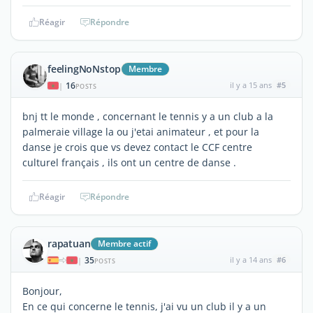
Réagir
Répondre
feelingNoNstop
Membre
16
il y a 15 ans
#5
|
POSTS
bnj tt le monde , concernant le tennis y a un club a la
palmeraie village la ou j'etai animateur , et pour la
danse je crois que vs devez contact le CCF centre
culturel français , ils ont un centre de danse .
Réagir
Répondre
rapatuan
Membre actif
35
il y a 14 ans
#6
|
POSTS
Bonjour,
En ce qui concerne le tennis, j'ai vu un club il y a un