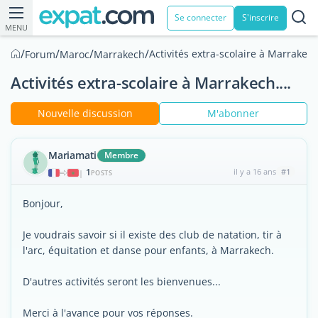
Se connecter
S'inscrire
MENU
/
/
/
/
Activités extra-scolaire à Marrakech.
Forum
Maroc
Marrakech
Activités extra-scolaire à Marrakech....
Nouvelle discussion
M'abonner
Mariamati
Membre
1
il y a 16 ans
#1
|
POSTS
Bonjour,
Je voudrais savoir si il existe des club de natation, tir à
l'arc, équitation et danse pour enfants, à Marrakech.
D'autres activités seront les bienvenues...
Merci à l'avance pour vos réponses.