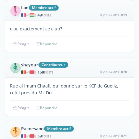
Ilan
Membre actif
49
il y a 14 ans
#19
|
POSTS
c ou exactement ce club?
Réagir
Répondre
shayour
Contributeur
168
il y a 14 ans
#20
|
POSTS
Rue al Imam Chaafi, qui donne sur le KCF de Gueliz,
celui près du Mc Do.
Réagir
Répondre
Palmesano
Membre actif
59
il y a 14 ans
#21
|
POSTS