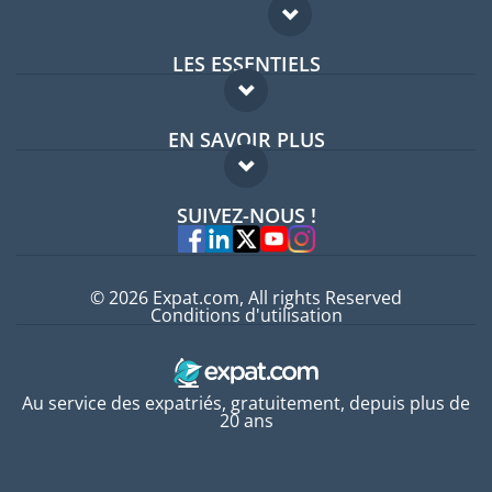
LES ESSENTIELS
Forum expatriés
EN SAVOIR PLUS
Guides pays
FAQ
Offres d'emploi
SUIVEZ-NOUS !
Experts
© 2026 Expat.com, All rights Reserved
Conditions d'utilisation
Au service des expatriés, gratuitement, depuis plus de
20 ans