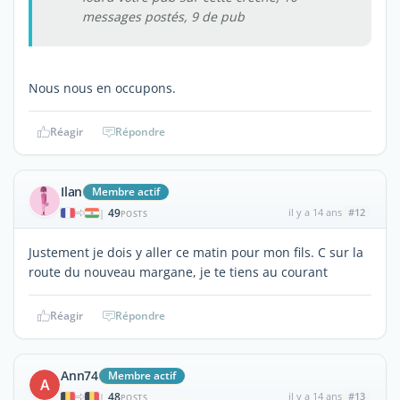
messages postés, 9 de pub
Nous nous en occupons.
Réagir
Répondre
Ilan
Membre actif
49
il y a 14 ans
#12
|
POSTS
Justement je dois y aller ce matin pour mon fils. C sur la
route du nouveau margane, je te tiens au courant
Réagir
Répondre
Ann74
Membre actif
A
48
il y a 14 ans
#13
|
POSTS