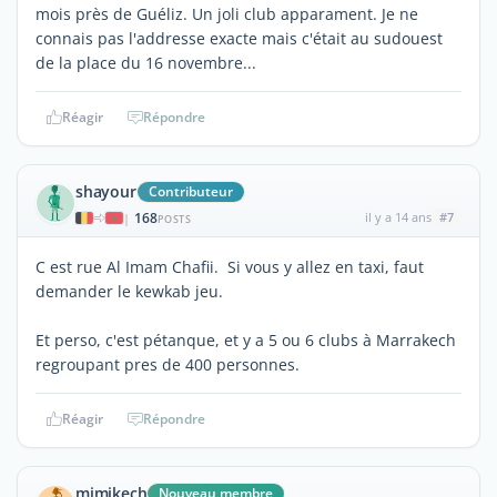
mois près de Guéliz. Un joli club apparament. Je ne
connais pas l'addresse exacte mais c'était au sudouest
de la place du 16 novembre...
Réagir
Répondre
shayour
Contributeur
168
il y a 14 ans
#7
|
POSTS
C est rue Al Imam Chafii. Si vous y allez en taxi, faut
demander le kewkab jeu.
Et perso, c'est pétanque, et y a 5 ou 6 clubs à Marrakech
regroupant pres de 400 personnes.
Réagir
Répondre
mimikech
Nouveau membre