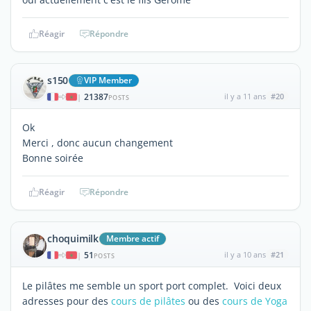
Réagir
Répondre
s150
VIP Member
21387
il y a 11 ans
#20
|
POSTS
Ok
Merci , donc aucun changement
Bonne soirée
Réagir
Répondre
choquimilk
Membre actif
51
il y a 10 ans
#21
|
POSTS
Le pilâtes me semble un sport port complet. Voici deux
adresses pour des
cours de pilâtes
ou des
cours de Yoga