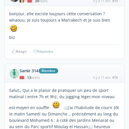
39
il y a 11 ans
#15
|
POSTS
bonjour, elle exciste toujours cette conversation ?
whaouu, je suis toujours a Marrakech et je suis bien
biz
Réagir
Répondre
Samir 314
Membre
13
il y a 11 ans
#16
|
POSTS
Salut,, Qui a le plaisir de pratiquer un peu de sport
matinal ( entre 7h et 9h);; du jogging léger;mon niveau
est moyen en souffle
;;;j'ai l'habitude de courir tôt
le matin Samedi ou Dimanche ,, précisément au long du
boulevard Mohamed 6 ; à coté des Jardins Menarat ou
au sein du Parc sportif Moulay el Hassan;;;; heureux