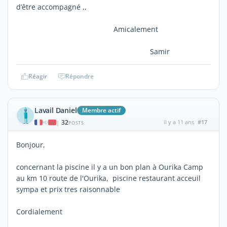
d’être accompagné ,,
Amicalement
Samir
Réagir
Répondre
Lavail Daniel
Membre actif
32
il y a 11 ans
#17
|
POSTS
Bonjour,
concernant la piscine il y a un bon plan à Ourika Camp
au km 10 route de l'Ourika, piscine restaurant acceuil
sympa et prix tres raisonnable
Cordialement