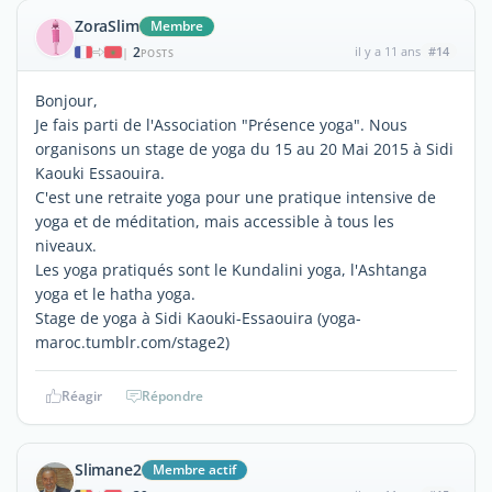
ZoraSlim
Membre
2
il y a 11 ans
#14
|
POSTS
Bonjour,
Je fais parti de l'Association "Présence yoga". Nous
organisons un stage de yoga du 15 au 20 Mai 2015 à Sidi
Kaouki Essaouira.
C'est une retraite yoga pour une pratique intensive de
yoga et de méditation, mais accessible à tous les
niveaux.
Les yoga pratiqués sont le Kundalini yoga, l'Ashtanga
yoga et le hatha yoga.
Stage de yoga à Sidi Kaouki-Essaouira (yoga-
maroc.tumblr.com/stage2)
Réagir
Répondre
Slimane2
Membre actif