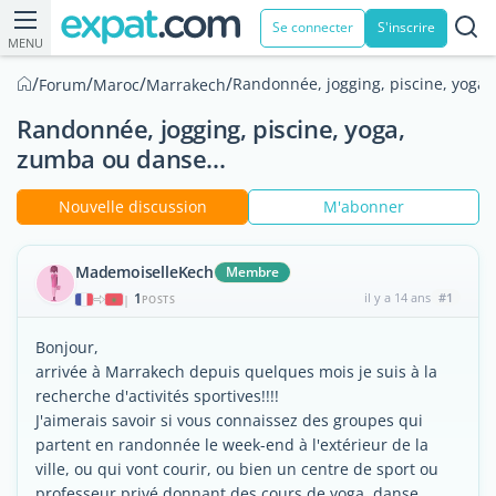
Se connecter
S'inscrire
MENU
/
/
/
/
Randonnée, jogging, piscine, yoga,
Forum
Maroc
Marrakech
Randonnée, jogging, piscine, yoga,
zumba ou danse...
Nouvelle discussion
M'abonner
MademoiselleKech
Membre
1
il y a 14 ans
#1
|
POSTS
Bonjour,
arrivée à Marrakech depuis quelques mois je suis à la
recherche d'activités sportives!!!!
J'aimerais savoir si vous connaissez des groupes qui
partent en randonnée le week-end à l'extérieur de la
ville, ou qui vont courir, ou bien un centre de sport ou
professeur privé donnant des cours de yoga, danse