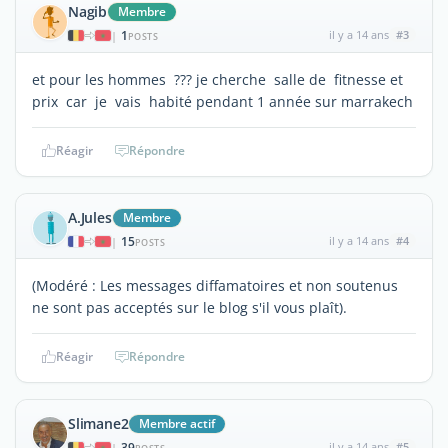
Nagib
Membre
1
il y a 14 ans
#3
|
POSTS
et pour les hommes ??? je cherche salle de fitnesse et
prix car je vais habité pendant 1 année sur marrakech
Réagir
Répondre
A.Jules
Membre
15
il y a 14 ans
#4
|
POSTS
(Modéré : Les messages diffamatoires et non soutenus
ne sont pas acceptés sur le blog s'il vous plaît).
Réagir
Répondre
Slimane2
Membre actif
39
il y a 14 ans
#5
|