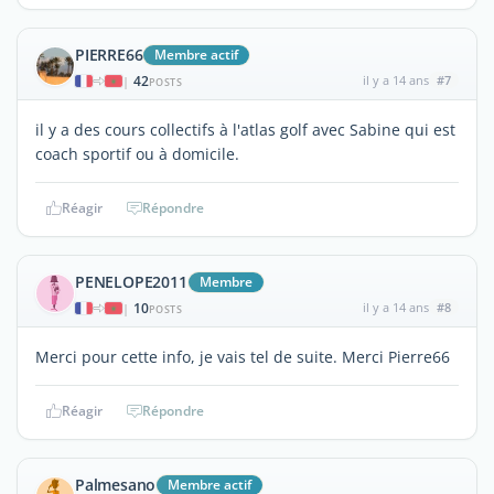
PIERRE66
Membre actif
42
il y a 14 ans
#7
|
POSTS
il y a des cours collectifs à l'atlas golf avec Sabine qui est
coach sportif ou à domicile.
Réagir
Répondre
PENELOPE2011
Membre
10
il y a 14 ans
#8
|
POSTS
Merci pour cette info, je vais tel de suite. Merci Pierre66
Réagir
Répondre
Palmesano
Membre actif