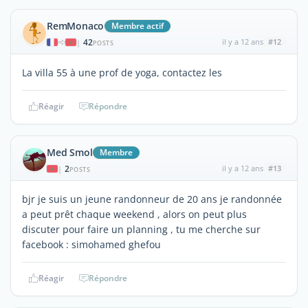
RemMonaco
Membre actif
42
il y a 12 ans
#12
|
POSTS
La villa 55 à une prof de yoga, contactez les
Réagir
Répondre
Med Smol
Membre
2
il y a 12 ans
#13
|
POSTS
bjr je suis un jeune randonneur de 20 ans je randonnée
a peut prêt chaque weekend , alors on peut plus
discuter pour faire un planning , tu me cherche sur
facebook : simohamed ghefou
Réagir
Répondre