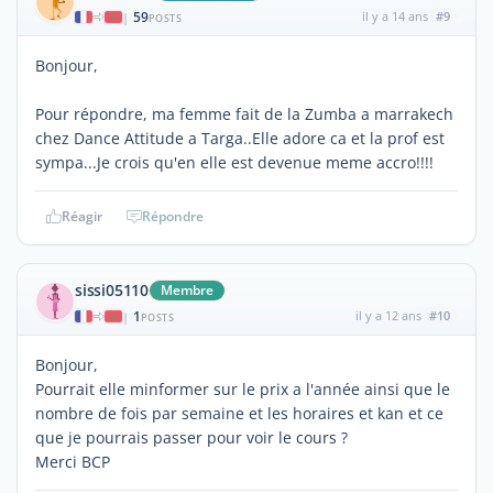
59
il y a 14 ans
#9
|
POSTS
Bonjour,
Pour répondre, ma femme fait de la Zumba a marrakech
chez Dance Attitude a Targa..Elle adore ca et la prof est
sympa...Je crois qu'en elle est devenue meme accro!!!!
Réagir
Répondre
sissi05110
Membre
1
il y a 12 ans
#10
|
POSTS
Bonjour,
Pourrait elle minformer sur le prix a l'année ainsi que le
nombre de fois par semaine et les horaires et kan et ce
que je pourrais passer pour voir le cours ?
Merci BCP