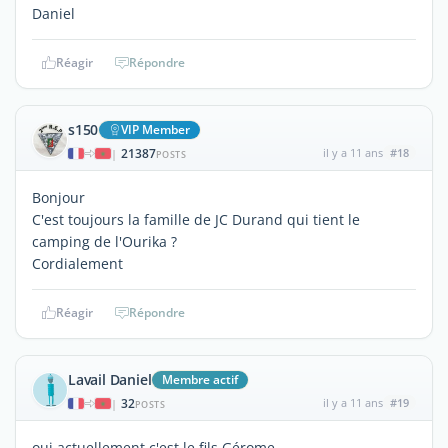
Daniel
Réagir
Répondre
s150
VIP Member
21387
il y a 11 ans
#18
|
POSTS
Bonjour
C'est toujours la famille de JC Durand qui tient le
camping de l'Ourika ?
Cordialement
Réagir
Répondre
Lavail Daniel
Membre actif
32
il y a 11 ans
#19
|
POSTS
oui actuellement c'est le fils Gérome