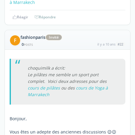
à Marrakech
Réagir
Répondre
fashionparis
Invité
F
0
il y a 10 ans
#22
POSTS
choquimilk a écrit:
Le pilâtes me semble un sport port
complet. Voici deux adresses pour des
cours de pilâtes
ou des
cours de Yoga à
Marrakech
Bonjour,
Vous êtes un adepte des anciennes discussions 😉😉