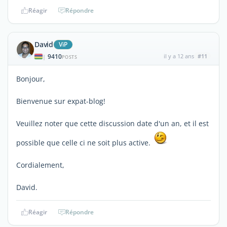
Réagir
Répondre
David
ViP
9410
il y a 12 ans
#11
|
POSTS
Bonjour,
Bienvenue sur expat-blog!
Veuillez noter que cette discussion date d'un an, et il est
possible que celle ci ne soit plus active.
Cordialement,
David.
Réagir
Répondre