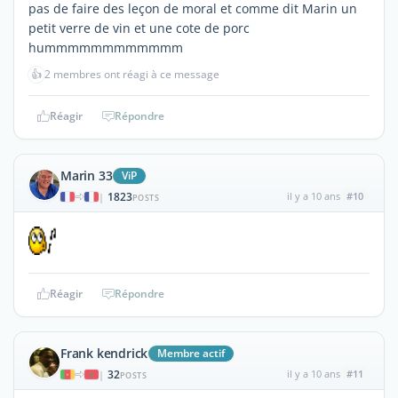
pas de faire des leçon de moral et comme dit Marin un
petit verre de vin et une cote de porc
hummmmmmmmmmmm
👍
2 membres ont réagi à ce message
Réagir
Répondre
Marin 33
ViP
1823
il y a 10 ans
#10
|
POSTS
Réagir
Répondre
Frank kendrick
Membre actif
32
il y a 10 ans
#11
|
POSTS