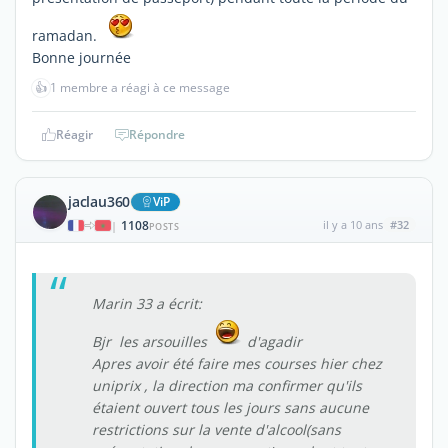
ramadan.
Bonne journée
👍
1 membre a réagi à ce message
Réagir
Répondre
jaclau360
ViP
1108
il y a 10 ans
#32
|
POSTS
Marin 33 a écrit:
Bjr les arsouilles
d'agadir
Apres avoir été faire mes courses hier chez
uniprix , la direction ma confirmer qu'ils
étaient ouvert tous les jours sans aucune
restrictions sur la vente d'alcool(sans