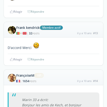
Réagir
Répondre
Frank kendrick
Membre actif
32
il y a 10 ans
#13
|
POSTS
D'accord Merci
Réagir
Répondre
FrançoiseM
ViP
1654
il y a 10 ans
#14
|
POSTS
Marin 33 a écrit:
Bonjour les amis de Kech, et bonjour