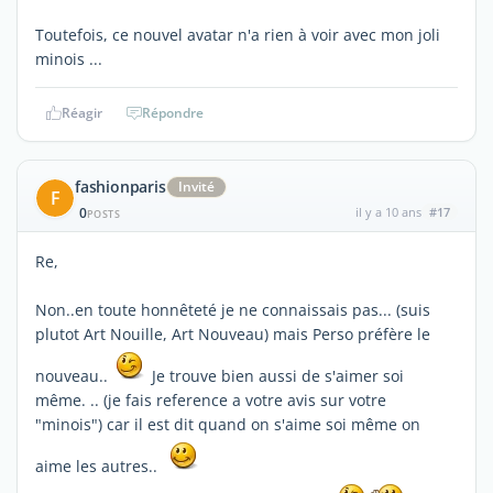
Toutefois, ce nouvel avatar n'a rien à voir avec mon joli
minois ...
Réagir
Répondre
fashionparis
Invité
F
0
il y a 10 ans
#17
POSTS
Re,
Non..en toute honnêteté je ne connaissais pas... (suis
plutot Art Nouille, Art Nouveau) mais Perso préfère le
nouveau..
Je trouve bien aussi de s'aimer soi
même. .. (je fais reference a votre avis sur votre
"minois") car il est dit quand on s'aime soi même on
aime les autres..