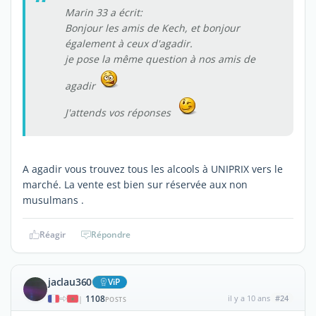
Marin 33 a écrit:
Bonjour les amis de Kech, et bonjour
également à ceux d'agadir.
je pose la même question à nos amis de
agadir
J'attends vos réponses
A agadir vous trouvez tous les alcools à UNIPRIX vers le
marché. La vente est bien sur réservée aux non
musulmans .
Réagir
Répondre
jaclau360
ViP
1108
il y a 10 ans
#24
|
POSTS