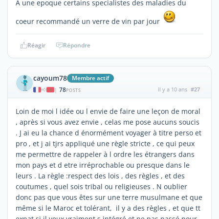
A une epoque certains specialistes des maladies du
coeur recommandé un verre de vin par jour
Réagir
Répondre
cayoum78
Membre actif
78
il y a 10 ans
#27
|
POSTS
Loin de moi l idée ou l envie de faire une leçon de moral
, après si vous avez envie , celas me pose aucuns soucis
. J ai eu la chance d énormément voyager à titre perso et
pro , et j ai tjrs appliqué une règle stricte , ce qui peux
me permettre de rappeler à l ordre les étrangers dans
mon pays et d etre irréprochable ou presque dans le
leurs . La règle :respect des lois , des règles , et des
coutumes , quel sois tribal ou religieuses . N oublier
donc pas que vous êtes sur une terre musulmane et que
même si le Maroc et tolérant, il y a des règles , et que tt
expat si il veux vraiment s intégré et ne pas passé pour