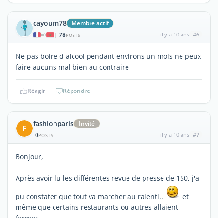
cayoum78
Membre actif
78
il y a 10 ans
#6
|
POSTS
Ne pas boire d alcool pendant environs un mois ne peux
faire aucuns mal bien au contraire
Réagir
Répondre
fashionparis
Invité
F
0
il y a 10 ans
#7
POSTS
Bonjour,
Après avoir lu les différentes revue de presse de 150, j'ai
pu constater que tout va marcher au ralenti..
et
même que certains restaurants ou autres allaient
fermer.