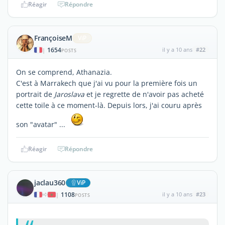
Réagir
Répondre
FrançoiseM
ViP
1654
il y a 10 ans
#22
|
POSTS
On se comprend, Athanazia.
C'est à Marrakech que j'ai vu pour la première fois un
portrait de
Jaroslava
et je regrette de n'avoir pas acheté
cette toile à ce moment-là. Depuis lors, j'ai couru après
son "avatar" ...
Réagir
Répondre
jaclau360
ViP
1108
il y a 10 ans
#23
|
POSTS