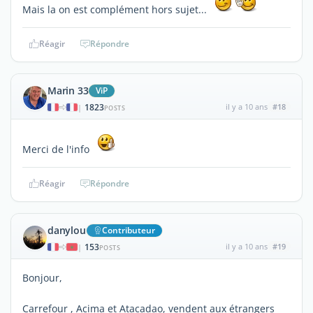
Mais la on est complément hors sujet...
Réagir
Répondre
Marin 33
ViP
1823
il y a 10 ans
#18
|
POSTS
Merci de l'info
Réagir
Répondre
danylou
Contributeur
153
il y a 10 ans
#19
|
POSTS
Bonjour,
Carrefour , Acima et Atacadao, vendent aux étrangers