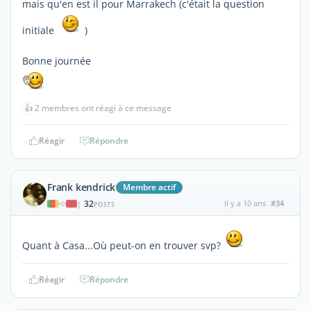
mais qu'en est il pour Marrakech (c'était la question
initiale
)
Bonne journée
👍
2 membres ont réagi à ce message
Réagir
Répondre
Frank kendrick
Membre actif
32
il y a 10 ans
#34
|
POSTS
Quant à Casa...Où peut-on en trouver svp?
Réagir
Répondre