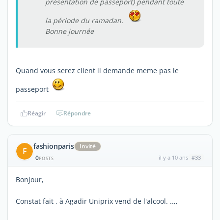
présentation de passeport) pendant toute
la période du ramadan.
Bonne journée
Quand vous serez client il demande meme pas le
passeport
Réagir
Répondre
fashionparis
Invité
F
0
il y a 10 ans
#33
POSTS
Bonjour,
Constat fait , à Agadir Uniprix vend de l'alcool. ..,,