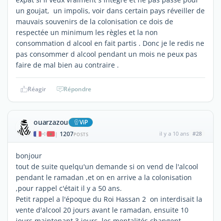
un goujat, un impolis, voir dans certain pays réveiller de
mauvais souvenirs de la colonisation ce dois de
respectée un minimum les règles et la non
consommation d alcool en fait partis . Donc je le redis ne
pas consommer d alcool pendant un mois ne peux pas
faire de mal bien au contraire .
Réagir
Répondre
ouarzazou
ViP
1207
il y a 10 ans
#28
|
POSTS
bonjour
tout de suite quelqu'un demande si on vend de l'alcool
pendant le ramadan ,et on en arrive a la colonisation
,pour rappel c'était il y a 50 ans.
Petit rappel a l'époque du Roi Hassan 2 on interdisait la
vente d'alcool 20 jours avant le ramadan, ensuite 10
jours maintenant 3 jours ,les mentalités changent .