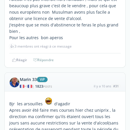
beaucoup plus grave c'est de le vendre , pour cela que
nous européens non Musulman avons plus facile a
obtenir une licence de vente d'alcool.
J'espère que se mois d'abstinence te feras le plus grand
bien ,
Pour les autres bon aperos
👍
3 membres ont réagi à ce message
Réagir
Répondre
Marin 33
ViP
1823
il y a 10 ans
#31
|
POSTS
Bjr les arsouilles
d'agadir
Apres avoir été faire mes courses hier chez uniprix , la
direction ma confirmer qu'ils étaient ouvert tous les
jours sans aucune restrictions sur la vente d'alcool(sans
présentation de passeport) pendant toute la période du