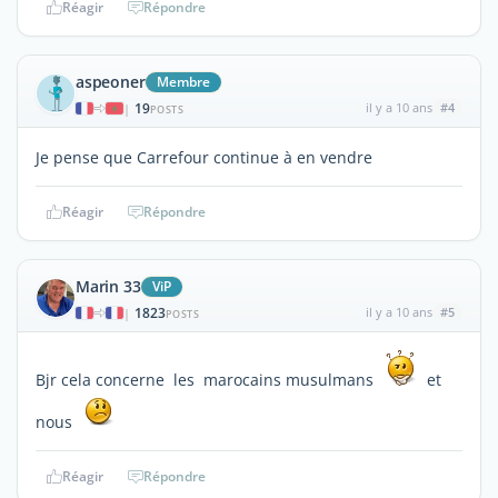
Réagir
Répondre
aspeoner
Membre
19
il y a 10 ans
#4
|
POSTS
Je pense que Carrefour continue à en vendre
Réagir
Répondre
Marin 33
ViP
1823
il y a 10 ans
#5
|
POSTS
Bjr cela concerne les marocains musulmans
et
nous
Réagir
Répondre