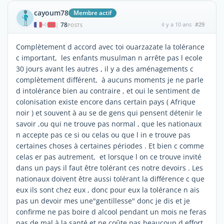
cayoum78
Membre actif
78
il y a 10 ans
#29
|
POSTS
Complètement d accord avec toi ouarzazate la tolérance
c important, les enfants musulman n arrête pas l ecole
30 jours avant les autres , il y a des aménagements c
complètement différent, à aucuns moments je ne parle
d intolérance bien au contraire , et oui le sentiment de
colonisation existe encore dans certain pays ( Afrique
noir ) et souvent à au se de gens qui pensent détenir le
savoir ,ou qui ne trouve pas normal , que les nationaux
n accepte pas ce si ou celas ou que l in e trouve pas
certaines choses à certaines périodes . Et bien c comme
celas er pas autrement, et lorsque l on ce trouve invité
dans un pays il faut être tolérant ces notre devoirs . Les
nationaux doivent être aussi tolérant la différence c que
eux ils sont chez eux , donc pour eux la tolérance n ais
pas un devoir mes une"gentillesse" donc je dis et je
confirme ne pas boire d alcool pendant un mois ne feras
pas de mal à la santé et ne coûte pas beaucoup d effort.