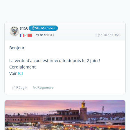
s150
VIP Member
21387
il y a 10 ans
#2
|
POSTS
Bonjour
La vente d'alcool est interdite depuis le 2 juin !
Cordialement
Voir
ICI
Réagir
Répondre