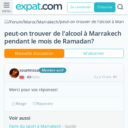
Se connecter
S'inscrire
MENU
/
/
/
/
peut-on trouver de l'alcool à Mar
Forum
Maroc
Marrakech
peut-on trouver de l'alcool à Marrakech
pendant le mois de Ramadan?
Nouvelle discussion
M'abonner
soumnssa
Membre actif
43
il y a 10 ans
#1
|
POSTS
Merci pour vos réponses!
Réagir
Répondre
Voir aussi
Faire du sport à Marrakech
- Guide