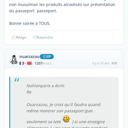
non musulman les produits alcoolisés sur présentation
du passeport passeport.
Bonne soirée à TOUS.
Réagir
Répondre
ouarzazou
ViP
1207
il y a 10 ans
#20
|
POSTS
fashionparis a écrit:
Re
Ouarzazou, je crois qu'il faudra quand
même montrer son passeport (pas
seulement sa tete
) si une enseigne
alimentaire à une cave d ouverte pendant