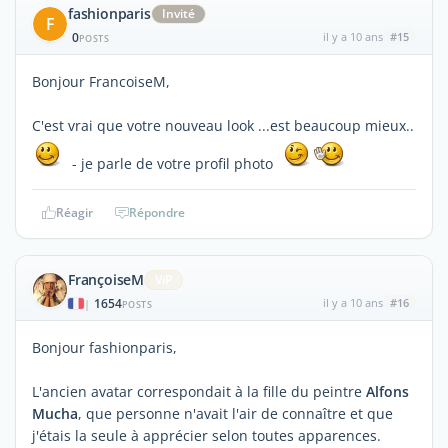
fashionparis
Invité
F
0
il y a 10 ans
#15
POSTS
Bonjour FrancoiseM,
C'est vrai que votre nouveau look ...est beaucoup mieux..
- je parle de votre profil photo
Réagir
Répondre
FrançoiseM
ViP
1654
il y a 10 ans
#16
|
POSTS
Bonjour fashionparis,
L'ancien avatar correspondait à la fille du peintre
Alfons
Mucha
, que personne n'avait l'air de connaître et que
j'étais la seule à apprécier selon toutes apparences.