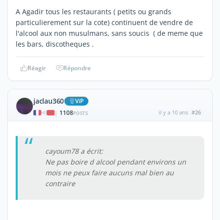
A Agadir tous les restaurants ( petits ou grands
particulierement sur la cote) continuent de vendre de
l'alcool aux non musulmans, sans soucis ( de meme que
les bars, discotheques .
Réagir
Répondre
jaclau360
ViP
1108
il y a 10 ans
#26
|
POSTS
cayoum78 a écrit:
Ne pas boire d alcool pendant environs un
mois ne peux faire aucuns mal bien au
contraire