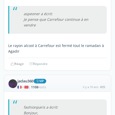
aspeoner a écrit:
Je pense que Carrefour continue à en
vendre
Le rayon alcool à Carrefour est fermé tout le ramadan à
Agadir
Réagir
Répondre
jaclau360
ViP
1108
il y a 10 ans
#25
|
POSTS
fashionparis a écrit:
Bonjour,