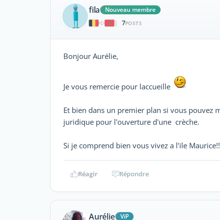
fila
Nouveau membre
7
|
POSTS
Bonjour Aurélie,
Je vous remercie pour laccueille
Et bien dans un premier plan si vous pouvez m'
juridique pour l'ouverture d'une crèche.
Si je comprend bien vous vivez a l'ile Maurice!!
Réagir
Répondre
Aurélie
ViP