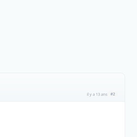
#2
il y a 13 ans