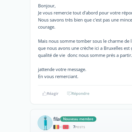
Bonjour,
Je vous remercie tout d'abord pour votre répo
Nous savons très bien que c'est pas une mince a
courage.
Mais nous somme tomber sous le charme de la v
que nous avons une crèche ici a Bruxelles est
qualité de vie donc nous somme prés a partir
jattende votre message.
En vous remerciant.
Réagir
Répondre
fila
Nouveau membre
7
|
POSTS