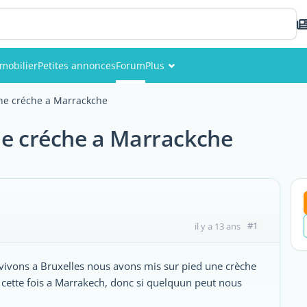
mobilier
Petites annonces
Forum
Plus
Événements
une créche a Marrackche
Membres
ne créche a Marrackche
Photos
#1
il y a 13 ans
vivons a Bruxelles nous avons mis sur pied une crèche
cette fois a Marrakech, donc si quelquun peut nous