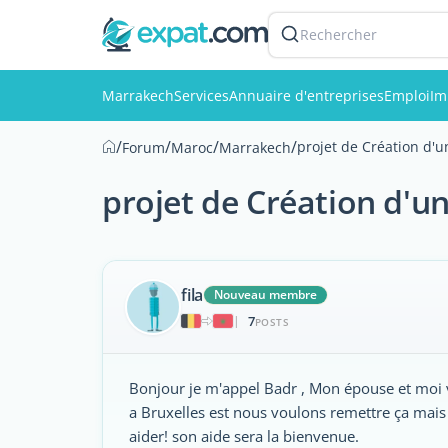
Rechercher
Marrakech
Services
Annuaire d'entreprises
Emploi
Im
/
/
/
/
projet de Création d'
Forum
Maroc
Marrakech
projet de Création d'u
fila
Nouveau membre
7
|
POSTS
Bonjour je m'appel Badr , Mon épouse et moi 
a Bruxelles est nous voulons remettre ça mais 
aider! son aide sera la bienvenue.