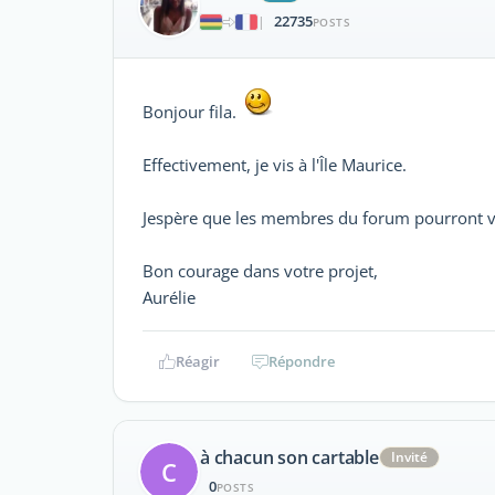
22735
|
POSTS
Bonjour fila.
Effectivement, je vis à l'Île Maurice.
Jespère que les membres du forum pourront v
Bon courage dans votre projet,
Aurélie
Réagir
Répondre
à chacun son cartable
Invité
C
0
POSTS