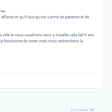
nse.
ffaires et qu'il faut qu'ont s'arme de patience et de
ille et nous voudrions nous y installer,cela fait 9 ans
 çà fonctionne du toner mais nous recherchons la
.
#7
il y a 13 ans