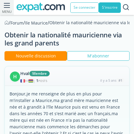
Se connecter
S'inscrire
MENU
/
/
/
Obtenir la nationalité mauricienne via le
Forum
Ile Maurice
Obtenir la nationalité mauricienne via
les grand parents
Nouvelle discussion
M'abonner
Hval
Membre
H
1
il y a 5 ans
#1
|
POSTS
Bonjour,je me renseigne de plus en plus pour
m'installer a Maurice,ma grand mère mauricienne est
née et à grandit à l'île Maurice puis est venu en France
dans les années 70 et s'est marié avec un français,ma
mère qui est née en France n'a pas la nationalité
mauricienne mais commence les démarches pour
l'avoir,peut-elle l'obtenir ? Et si c'est le cas,je peux l'avoir