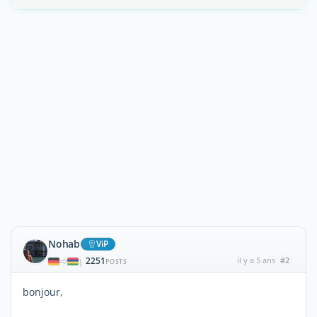
Nohab
ViP
2251
il y a 5 ans
#2
|
POSTS
bonjour,