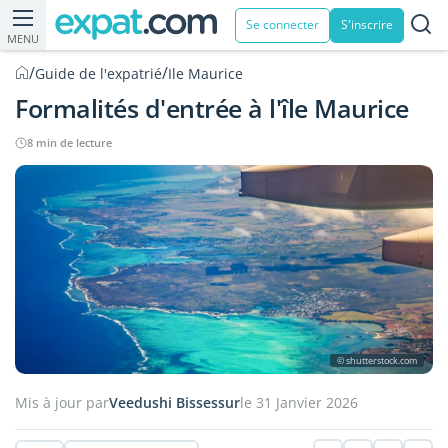
Se connecter
S'inscrire
MENU
/
/
Guide de l'expatrié
Ile Maurice
Formalités d'entrée à l'île Maurice
8 min de lecture
© shutterstock.com
Mis à jour par
Veedushi Bissessur
le 31 Janvier 2026