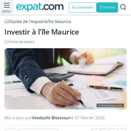
Se connecter
S'inscrire
MENU
/
/
Guide de l'expatrié
Ile Maurice
Investir à l'île Maurice
13 min de lecture
© shutterstock.com
Mis à jour par
Veedushi Bissessur
le 01 Février 2026