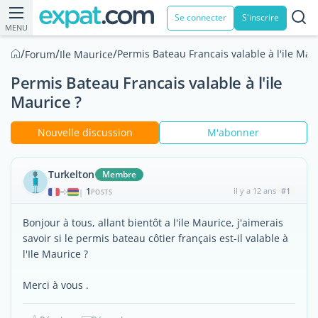
Se connecter
S'inscrire
MENU
/
/
/
Permis Bateau Francais valable à l'ile Mau
Forum
Ile Maurice
Permis Bateau Francais valable à l'ile
Maurice ?
Nouvelle discussion
M'abonner
Turkelton
Membre
1
il y a 12 ans
#1
|
POSTS
Bonjour à tous, allant bientôt a l'ile Maurice, j'aimerais
savoir si le permis bateau côtier français est-il valable à
l'Ile Maurice ?
Merci à vous .