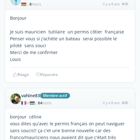
8
il y a 8 ans
#19
|
POSTS
Bonjour
Je suis mauricien tutilaire un permis côtier française
Penser vous si j'achète un bateau serai possible le
piloté sans souci
Merci de me confirmer
Louis
Réagir
Répondre
vahine83
Membre actif
84
il y a 8 ans
#20
|
POSTS
bonjour céline
vous dites qu'avec le permis français on peut naviguer
sans soucis!! ça c'et une bonne nouvelle car des
franco/mauriciens nous avaient dit que c'était très