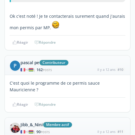
Ok c'est noté ! Je te contacterais surement quand j'aurais
mon permis par MP.
Réagir
Répondre
pascal pe
Contributeur
P
162
il y a 12 ans
#10
|
POSTS
C'est quoi le programme de ce permis sauce
Mauricienne ?
Réagir
Répondre
Jibb_&_Nini
Membre actif
90
il y a 12 ans
#11
|
POSTS