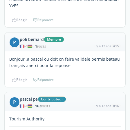
YVES
Réagir
Répondre
poli bernard
Membre
P
1
il y a 12 ans
#15
|
POSTS
Bonjour ,a pascal ou doit on faire validele permis bateau
français ,merci pour la reponse
Réagir
Répondre
pascal pe
Contributeur
P
162
il y a 12 ans
#16
|
POSTS
Tourism Authority