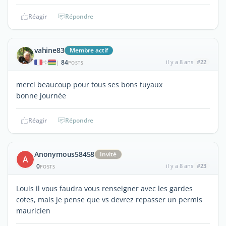
Réagir
Répondre
vahine83
Membre actif
84
il y a 8 ans
#22
|
POSTS
merci beaucoup pour tous ses bons tuyaux
bonne journée
Réagir
Répondre
Anonymous58458
Invité
A
0
il y a 8 ans
#23
POSTS
Louis il vous faudra vous renseigner avec les gardes
cotes, mais je pense que vs devrez repasser un permis
mauricien