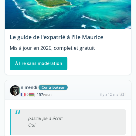
Le guide de l'expatrié à l'Ile Maurice
Mis à jour en 2026, complet et gratuit
À lire sans modération
nimendil
Contributeur
157
il y a 12 ans
#3
|
POSTS
pascal pe a écrit:
Oui