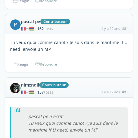
Réagir
Répondre
pascal pe
Contributeur
P
162
il y a 12 ans
#8
|
POSTS
Tu veux quoi comme canot ? Je suis dans le maritime if U
need, envoie un MP
Réagir
Répondre
nimendil
Contributeur
157
il y a 12 ans
#9
|
POSTS
pascal pe a écrit:
Tu veux quoi comme canot ? Je suis dans le
maritime if U need, envoie un MP