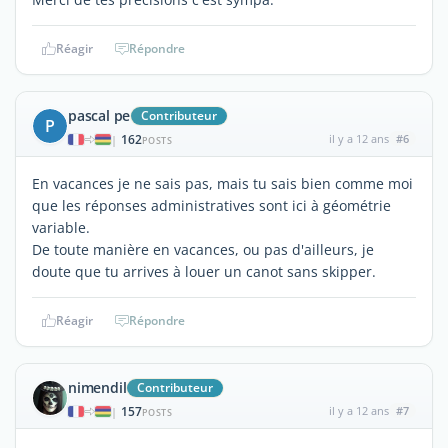
Réagir
Répondre
pascal pe
Contributeur
P
162
il y a 12 ans
#6
|
POSTS
En vacances je ne sais pas, mais tu sais bien comme moi
que les réponses administratives sont ici à géométrie
variable.
De toute manière en vacances, ou pas d'ailleurs, je
doute que tu arrives à louer un canot sans skipper.
Réagir
Répondre
nimendil
Contributeur
157
il y a 12 ans
#7
|
POSTS