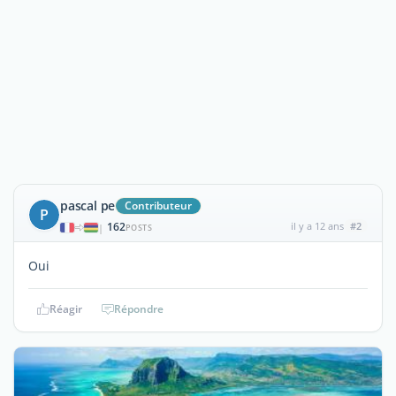
pascal pe
Contributeur
P
162
il y a 12 ans
#2
|
POSTS
Oui
Réagir
Répondre