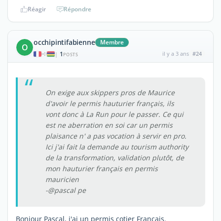
Réagir
Répondre
occhipintifabienne
Membre
O
1
il y a 3 ans
#24
|
POSTS
On exige aux skippers pros de Maurice
d'avoir le permis hauturier français, ils
vont donc à La Run pour le passer. Ce qui
est ne aberration en soi car un permis
plaisance n' a pas vocation à servir en pro.
Ici j'ai fait la demande au tourism authority
de la transformation, validation plutôt, de
mon hauturier français en permis
mauricien
-@pascal pe
Bonjour Pascal, j'ai un permis cotier Français.