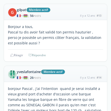
gilpat
Membre actif
G
56
il y a 12 ans
#13
|
POSTS
Bonjour a tous,
Pascal tu dis avoir fait validé ton permis hauturier ,
perso je possède un permis côtier français, la validation
est possible aussi ?
Réagir
Répondre
yveslafontaine
Membre actif
26
il y a 12 ans
#14
|
POSTS
bonjour Pascal , j'ai l'intention quand je serai installé a
vieux grand port d'acheter d'occasion une barque
Yamaha les longue barque en fibre de verre qui ont
comme au SENEGAL GABON il parais qu'en mer c'est
l'idéale ?avec un moteur hors bort de 120 ch . salutation