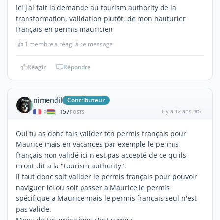
Ici j'ai fait la demande au tourism authority de la
transformation, validation plutôt, de mon hauturier
français en permis mauricien
👍
1 membre a réagi à ce message
Réagir
Répondre
nimendil
Contributeur
157
il y a 12 ans
#5
|
POSTS
Oui tu as donc fais valider ton permis français pour
Maurice mais en vacances par exemple le permis
français non validé ici n'est pas accepté de ce qu'ils
m'ont dit a la "tourism authority".
Il faut donc soit valider le permis français pour pouvoir
naviguer ici ou soit passer a Maurice le permis
spécifique a Maurice mais le permis français seul n'est
pas valide.
Merci de tes précisions c'est sympa.