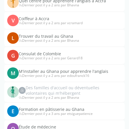
Quel centre pour apprendre l'anglais à Accra
Dernier post il y a 2 ans par Bhavna
Coiffeur à Accra
V
Dernier post il y a 2 ans par vcramard
Trouver du travail au Ghana
L
Dernier post il y a 2 ans par Bhavna
Consulat de Colombie
G
Dernier post il y a 2 ans par Gerard18
M'installer au Ghana pour apprendre l'anglais
M
Dernier post il y a 2 ans par edoufranck16
Des familles d'accueil ou déventuelles
volontaires qui m'hébergent
Dernier post il y a 2 ans par Bhavna
Formation en pâtisserie au Ghana
E
Dernier post il y a 3 ans par etsiguepatience
Étude de médecine
Q