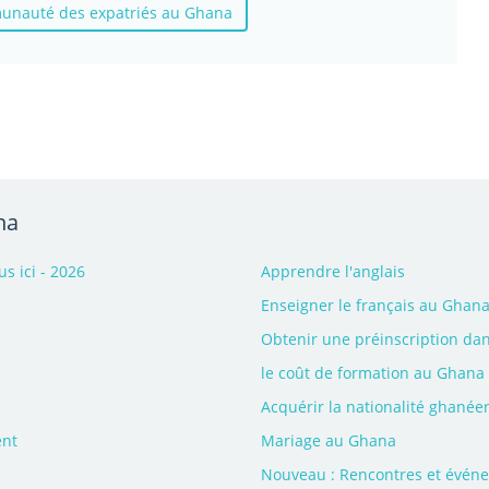
munauté des expatriés au Ghana
na
 ici - 2026
Apprendre l'anglais
Enseigner le français au Ghan
Obtenir une préinscription da
le coût de formation au Ghana
Acquérir la nationalité ghané
ent
Mariage au Ghana
a
Nouveau : Rencontres et évén