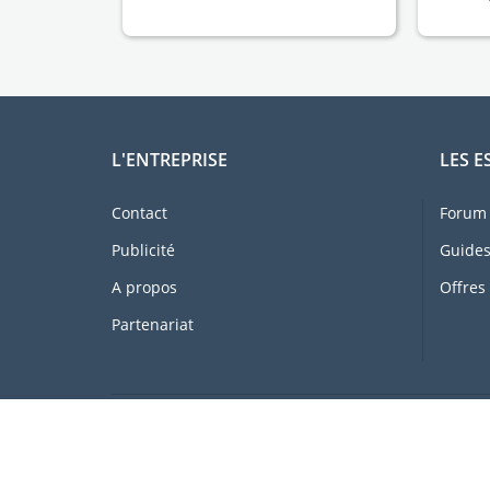
L'ENTREPRISE
LES E
Contact
Forum 
Publicité
Guides
A propos
Offres
Partenariat
Au service des expatriés, gratuitement, depui