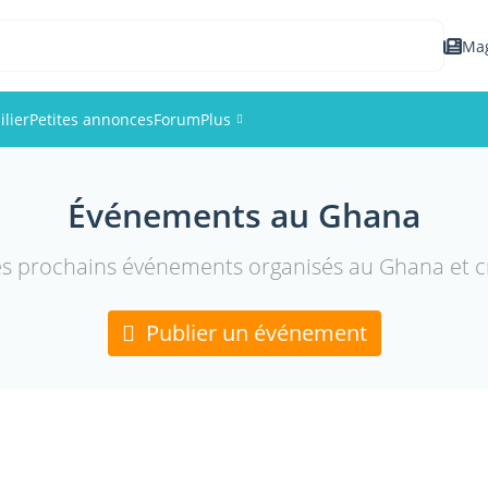
Ma
lier
Petites annonces
Forum
Plus
Événements
Événements au Ghana
Membres
es prochains événements organisés au Ghana et cr
Photos
Publier un événement