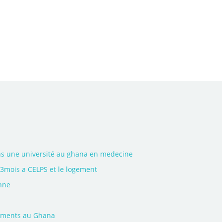
a
ns une université au ghana en medecine
 3mois a CELPS et le logement
enne
ements au Ghana