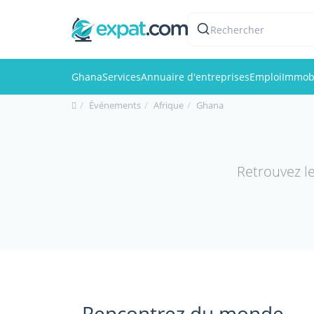
Rechercher
Ghana
Services
Annuaire d'entreprises
Emploi
Immobi
Événements
Afrique
Ghana
Retrouvez l
Rencontrez du monde