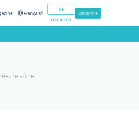
Se
gazine
Français
S'inscrire
connecter
English
Español
Italiano
éez le vôtre