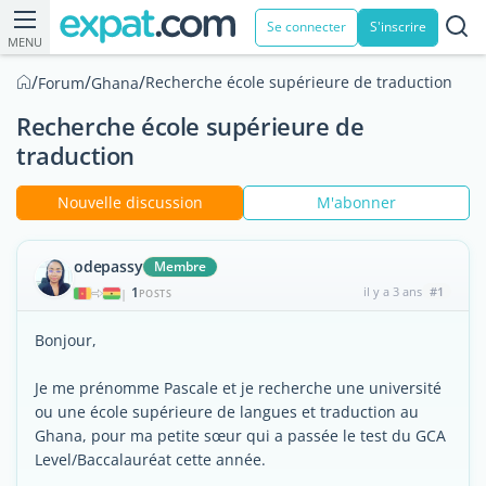
Se connecter
S'inscrire
MENU
/
/
/
Recherche école supérieure de traduction
Forum
Ghana
Recherche école supérieure de
traduction
Nouvelle discussion
M'abonner
odepassy
Membre
1
il y a 3 ans
#1
|
POSTS
Bonjour,
Je me prénomme Pascale et je recherche une université
ou une école supérieure de langues et traduction au
Ghana, pour ma petite sœur qui a passée le test du GCA
Level/Baccalauréat cette année.