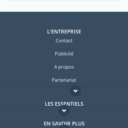
L'ENTREPRISE
Contact
Publicité
A propos
Partenariat
LES ESSENTIELS
Forum expatriés
EN SAVOIR PLUS
Guides pays