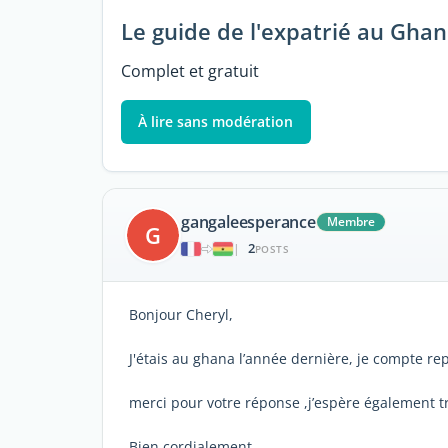
Le guide de l'expatrié au Gha
Complet et gratuit
À lire sans modération
gangaleesperance
Membre
G
2
|
POSTS
Bonjour Cheryl,
J'étais au ghana l’année dernière, je compte rep
merci pour votre réponse ,j’espère également tr
Bien cordialement