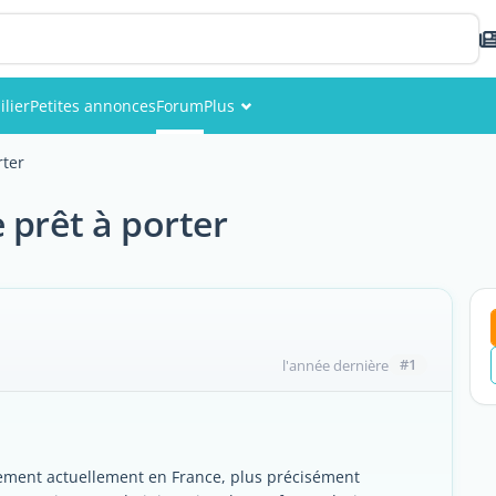
lier
Petites annonces
Forum
Plus
Événements
rter
Membres
 prêt à porter
Photos
#1
l'année dernière
lement actuellement en France, plus précisément