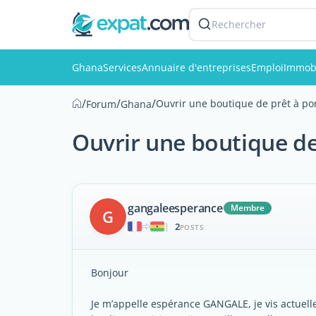
Rechercher
Ghana
Services
Annuaire d'entreprises
Emploi
Immobi
/
/
/
Ouvrir une boutique de prêt à po
Forum
Ghana
Ouvrir une boutique de
gangaleesperance
Membre
G
2
|
POSTS
Bonjour
Je m’appelle espérance GANGALE, je vis actuel