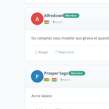
Alfredosei
Membre
A
1
|
POSTS
Ou comptiez vous installer aux ghana et quand
Réagir
Répondre
Prosper Sego
Membre
P
1
|
POSTS
Accra lapass