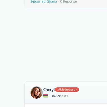
Séjour au Ghana
- 0 Réponse
Cheryl
Moderateur
16729
|
POSTS