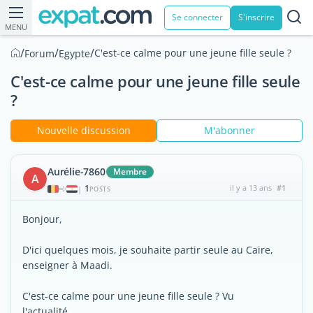
Se connecter
S'inscrire
MENU
/
/
/
C'est-ce calme pour une jeune fille seule ?
Forum
Egypte
C'est-ce calme pour une jeune fille seule
?
Nouvelle discussion
M'abonner
Aurélie-7860
Membre
A
1
il y a 13 ans
#1
|
POSTS
Bonjour,
D'ici quelques mois, je souhaite partir seule au Caire,
enseigner à Maadi.
C'est-ce calme pour une jeune fille seule ? Vu
l'actualité...