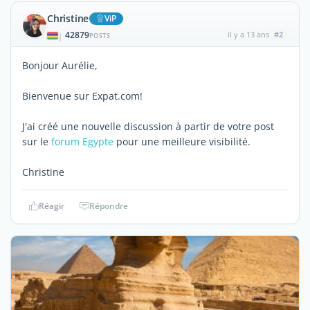
Christine
ViP
42879
il y a 13 ans
#2
|
POSTS
Bonjour Aurélie,
Bienvenue sur Expat.com!
J'ai créé une nouvelle discussion à partir de votre post
sur le
forum Egypte
pour une meilleure visibilité.
Christine
Réagir
Répondre