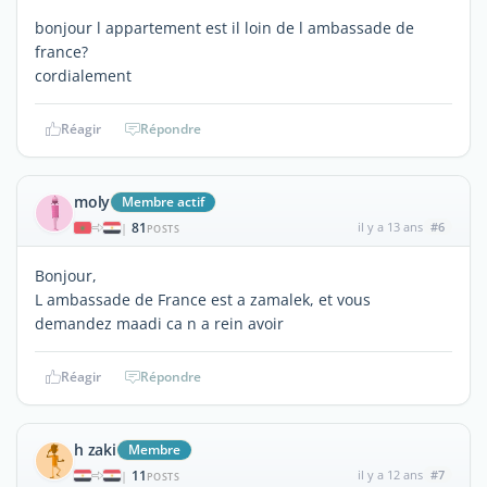
bonjour l appartement est il loin de l ambassade de
france?
cordialement
Réagir
Répondre
moly
Membre actif
81
il y a 13 ans
#6
|
POSTS
Bonjour,
L ambassade de France est a zamalek, et vous
demandez maadi ca n a rein avoir
Réagir
Répondre
h zaki
Membre
11
il y a 12 ans
#7
|
POSTS