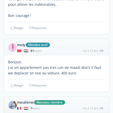
pour attirer les indésirables.
Bon courage !
Réagir
Répondre
moly
Membre actif
81
il y a 13 ans
#4
|
POSTS
Bonjour,
J ai un appartement pas tres Lon de maadi Mai's il faut
we deplacer en taxi ou voiture, 400 euro
Réagir
Répondre
moulieres
Nouveau membre
7
il y a 13 ans
#5
|
POSTS