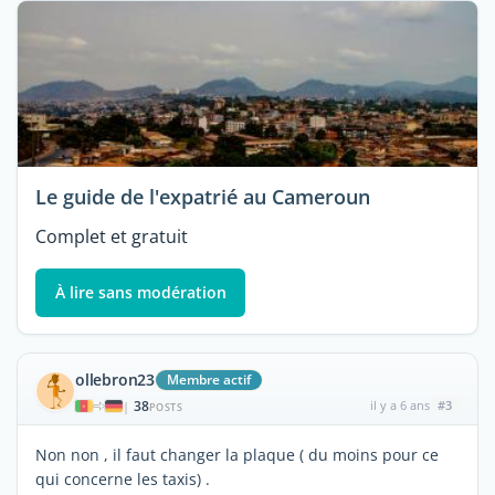
Le guide de l'expatrié au Cameroun
Complet et gratuit
À lire sans modération
ollebron23
Membre actif
38
il y a 6 ans
#3
|
POSTS
Non non , il faut changer la plaque ( du moins pour ce
qui concerne les taxis) .