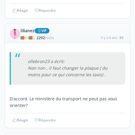
Réagir
Répondre
lilianez
ViP
2292
il y a 6 ans
#4
|
POSTS
ollebron23 a écrit:
Non non , il faut changer la plaque ( du
moins pour ce qui concerne les taxis) .
D'accord. Le ministère du transport ne peut pas vous
orienter?
Réagir
Répondre