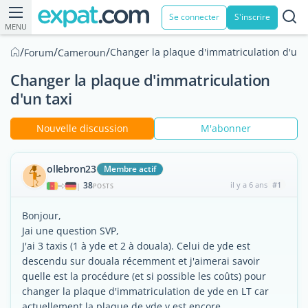
Se connecter
S'inscrire
MENU
/
/
/
Changer la plaque d'immatriculation d'un 
Forum
Cameroun
Changer la plaque d'immatriculation
d'un taxi
Nouvelle discussion
M'abonner
ollebron23
Membre actif
38
il y a 6 ans
#1
|
POSTS
Bonjour,
Jai une question SVP,
J'ai 3 taxis (1 à yde et 2 à douala). Celui de yde est
descendu sur douala récemment et j'aimerai savoir
quelle est la procédure (et si possible les coûts) pour
changer la plaque d'immatriculation de yde en LT car
actuellement la plaque de yde y est encore..