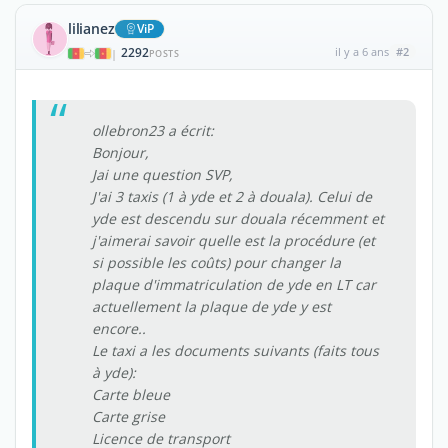
lilianez
ViP
2292
il y a 6 ans
#2
|
POSTS
ollebron23 a écrit:
Bonjour,
Jai une question SVP,
J'ai 3 taxis (1 à yde et 2 à douala). Celui de
yde est descendu sur douala récemment et
j'aimerai savoir quelle est la procédure (et
si possible les coûts) pour changer la
plaque d'immatriculation de yde en LT car
actuellement la plaque de yde y est
encore..
Le taxi a les documents suivants (faits tous
à yde):
Carte bleue
Carte grise
Licence de transport