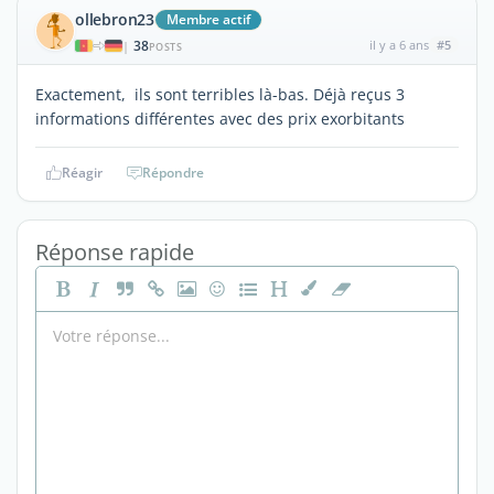
ollebron23
Membre actif
38
il y a 6 ans
#5
|
POSTS
Exactement, ils sont terribles là-bas. Déjà reçus 3
informations différentes avec des prix exorbitants
Réagir
Répondre
Réponse rapide