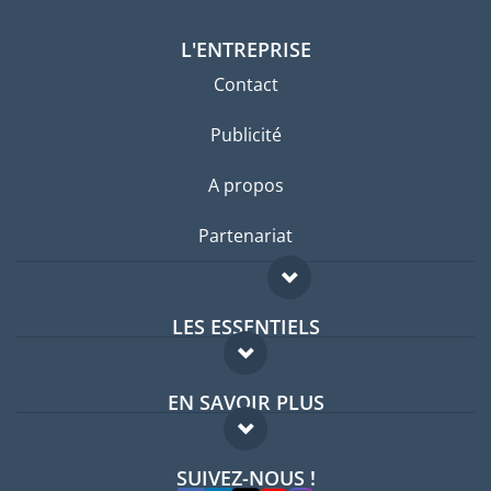
L'ENTREPRISE
Contact
Publicité
A propos
Partenariat
LES ESSENTIELS
Forum expatriés
EN SAVOIR PLUS
Guides pays
FAQ
Offres d'emploi
SUIVEZ-NOUS !
Experts