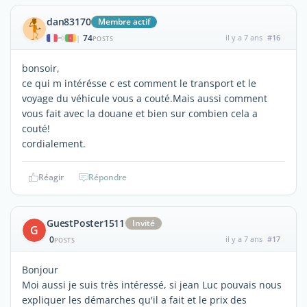
dan83170
Membre actif
74
il y a 7 ans
#16
|
POSTS
bonsoir,
ce qui m intérésse c est comment le transport et le
voyage du véhicule vous a couté.Mais aussi comment
vous fait avec la douane et bien sur combien cela a
couté!
cordialement.
Réagir
Répondre
GuestPoster1511
Invité
G
0
il y a 7 ans
#17
POSTS
Bonjour
Moi aussi je suis très intéressé, si jean Luc pouvais nous
expliquer les démarches qu'il a fait et le prix des