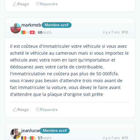
Réagir
Répondre
markmeb
Membre actif
68
il y a 7 ans
#12
|
POSTS
il est coûteux d'immatriculer votre véhicule si vous avez
acheté le véhicule au cameroun mais si vous importez le
véhicule avec votre nom en tant qu'importateur et
dédouanez avec votre carte de contribuable,
l'immatriculation ne coûtera pas plus de 50 000fcfa.
vous n'avez pas besoin d'attendre trois mois avant de
fait immatriculer la voiture, vous devez le faire avant
d'attendre que la plaque d'origine soit prête
Réagir
Répondre
jeanlucw
Membre actif
57
il y a 7 ans
#13
|
POSTS