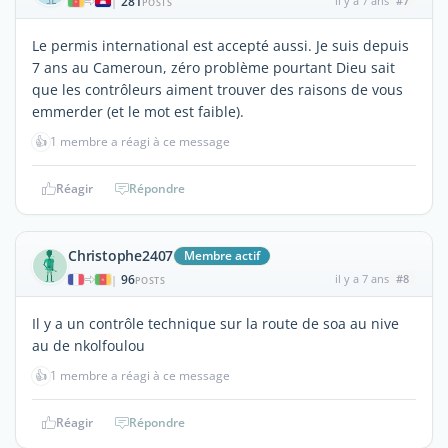
281
il y a 7 ans
#7
|
POSTS
Le permis international est accepté aussi. Je suis depuis
7 ans au Cameroun, zéro problème pourtant Dieu sait
que les contrôleurs aiment trouver des raisons de vous
emmerder (et le mot est faible).
👍
1 membre a réagi à ce message
Réagir
Répondre
Christophe2407
Membre actif
96
il y a 7 ans
#8
|
POSTS
Il y a un contrôle technique sur la route de soa au nive
au de nkolfoulou
👍
1 membre a réagi à ce message
Réagir
Répondre