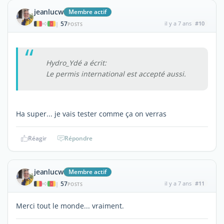
jeanlucw
Membre actif
57
il y a 7 ans
#10
|
POSTS
Hydro_Ydé a écrit:
Le permis international est accepté aussi.
Ha super... je vais tester comme ça on verras
Réagir
Répondre
jeanlucw
Membre actif
57
il y a 7 ans
#11
|
POSTS
Merci tout le monde... vraiment.