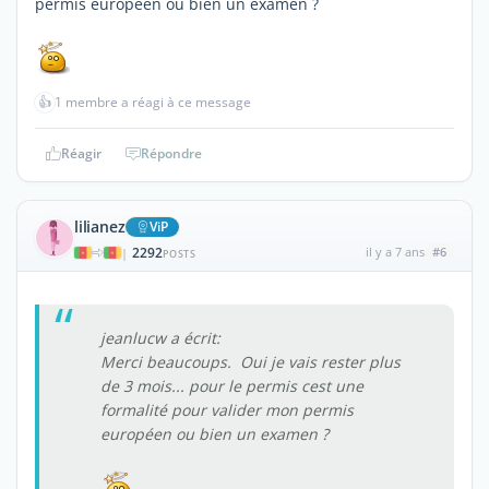
permis européen ou bien un examen ?
👍
1 membre a réagi à ce message
Réagir
Répondre
lilianez
ViP
2292
il y a 7 ans
#6
|
POSTS
jeanlucw a écrit:
Merci beaucoups. Oui je vais rester plus
de 3 mois... pour le permis cest une
formalité pour valider mon permis
européen ou bien un examen ?