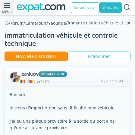
Se connecter
S'inscrire
MENU
/
/
/
/
immatriculation véhicule et cont
Forum
Cameroun
Yaoundé
immatriculation véhicule et controle
technique
Nouvelle discussion
M'abonner
jeanlucw
Membre actif
57
il y a 7 ans
#1
|
POSTS
Bonjour,
je viens d'importer non sans difficulté mon véhicule.
j'ai eu une plaque provisoire à la sortie du port ainsi
qu'une assurance provisoire.