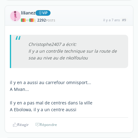
lilianez
ViP
2292
il y a 7 ans
#9
|
POSTS
Christophe2407 a écrit:
Il y a un contrôle technique sur la route de
soa au nive au de nkolfoulou
il y en a aussi au carrefour omnisport...
A Mvan...
Il y en a pas mal de centres dans la ville
A Ebolowa, il y a un centre aussi
Réagir
Répondre