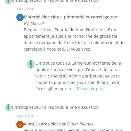
Christophe2407 a répondu à une discussion
il y a 7 ans
Materiel électrique, plomberie et carrelage
par
P
PV_Marcel
Bonjour à tous, Pour la finition d'intérieur d' un
appartement je suis à la recherche de grossiste
dans le domaine de l' électricité, la plomberie et du
carrelage à Yaoundé. Si vous avez ...
On trouve tout au Cameroun et même de la
qualité Furcka je vois pas l'intérêt de faire
venir le matériel même par bateau ça va te
coûter bcp plus cher pour rien Il faut juste
être vigilant sur la ...
En savoir plus
Christophe2407 a répondu à une discussion
il y a 7 ans
Alors, l'après élection??
par lilianez
L
Venant aux nouvelles vécues par des camerounais