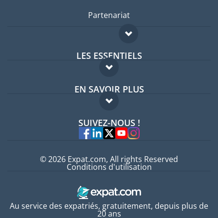
Partenariat
LES ESSENTIELS
Forum expatriés
EN SAVOIR PLUS
Guides pays
FAQ
Offres d'emploi
SUIVEZ-NOUS !
Experts
© 2026 Expat.com, All rights Reserved
Conditions d'utilisation
Au service des expatriés, gratuitement, depuis plus de
20 ans