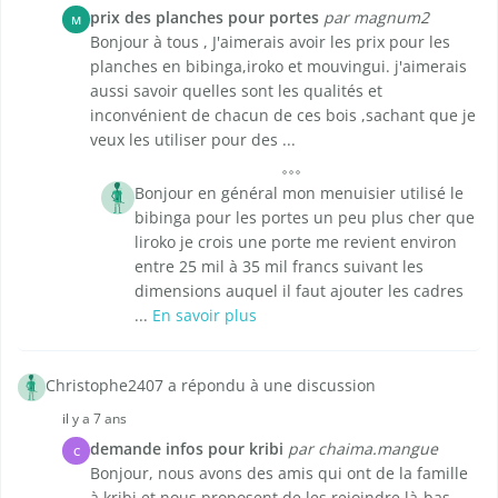
prix des planches pour portes
par magnum2
M
Bonjour à tous , J'aimerais avoir les prix pour les
planches en bibinga,iroko et mouvingui. j'aimerais
aussi savoir quelles sont les qualités et
inconvénient de chacun de ces bois ,sachant que je
veux les utiliser pour des ...
Bonjour en général mon menuisier utilisé le
bibinga pour les portes un peu plus cher que
liroko je crois une porte me revient environ
entre 25 mil à 35 mil francs suivant les
dimensions auquel il faut ajouter les cadres
...
En savoir plus
Christophe2407 a répondu à une discussion
il y a 7 ans
demande infos pour kribi
par chaima.mangue
C
Bonjour, nous avons des amis qui ont de la famille
à kribi et nous proposent de les rejoindre là-bas