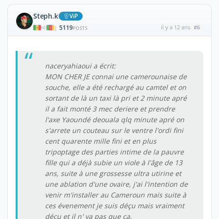
Steph.k
ViP
5119
il y a 12 ans
#6
|
POSTS
naceryahiaoui a écrit:
MON CHER JE connai une camerounaise de
souche, elle a été rechargé au camtel et on
sortant de là un taxi là pri et 2 minute apré
il a fait monté 3 mec deriere et prendre
l'axe Yaoundé deouala qlq minute apré on
s'arrete un couteau sur le ventre l'ordi fini
cent quarente mille fini et en plus
tripoptage des parties intime de la pauvre
fille qui a déjà subie un viole à l'âge de 13
ans, suite à une grossesse ultra utirine et
une ablation d'une ovaire, j'ai l'intention de
venir m'installer au Cameroun mais suite à
ces évenement je suis déçu mais vraiment
déçu et il n' ya pas que ça.