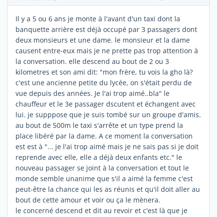
Il y a 5 ou 6 ans je monte à l'avant d'un taxi dont la
banquette arrière est déjà occupé par 3 passagers dont
deux monsieurs et une dame. le monsieur et la dame
causent entre-eux mais je ne prette pas trop attention à
la conversation. elle descend au bout de 2 ou 3
kilometres et son ami dit: "mon frère, tu vois la gho là?
c'est une ancienne petite du lycée, on s'était perdu de
vue depuis des années. Je l'ai trop aimé..bla" le
chauffeur et le 3e passager dscutent et échangent avec
lui. je supppose que je suis tombé sur un groupe d'amis.
au bout de 500m le taxi s'arrête et un type prend la
place libéré par la dame. A ce moment la conversation
est est à "... je l'ai trop aimé mais je ne sais pas si je doit
reprende avec elle, elle a déjà deux enfants etc." le
nouveau passager se joint à la conversation et tout le
monde semble unanime que s'il a aimé la femme c'est
peut-être la chance qui les as réunis et qu'il doit aller au
bout de cette amour et voir ou ça le mènera.
le concerné descend et dit au revoir et c'est là que je