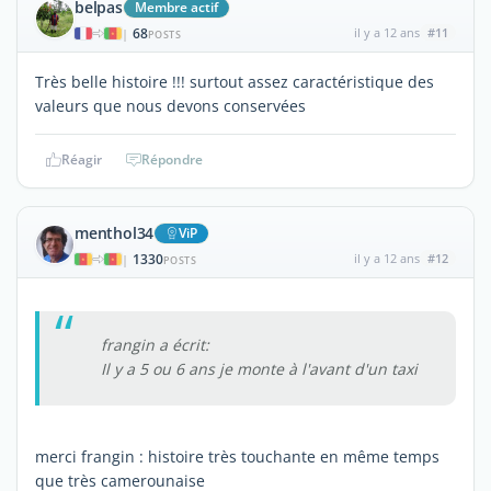
belpas
Membre actif
68
il y a 12 ans
#11
|
POSTS
Très belle histoire !!! surtout assez caractéristique des
valeurs que nous devons conservées
Réagir
Répondre
menthol34
ViP
1330
il y a 12 ans
#12
|
POSTS
frangin a écrit:
Il y a 5 ou 6 ans je monte à l'avant d'un taxi
merci frangin : histoire très touchante en même temps
que très camerounaise