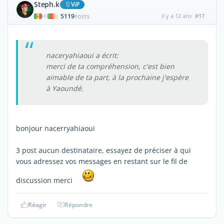
Steph.k
ViP
5119
il y a 12 ans
#17
|
POSTS
naceryahiaoui a écrit:
merci de ta compréhension, c'est bien
aimable de ta part, à la prochaine j'espère
à Yaoundé.
bonjour nacerryahiaoui
3 post aucun destinataire, essayez de préciser à qui
vous adressez vos messages en restant sur le fil de
discussion merci
Réagir
Répondre