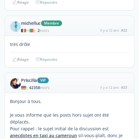
Réagir
Répondre
michelluc
Membre
2
il y a 12 ans
#22
|
POSTS
très drôle
Réagir
Répondre
Priscilla
ViP
42358
il y a 12 ans
#23
|
POSTS
Bonjour à tous,
Je vous informe que les posts hors sujet ont été
déplacés.
Pour rappel : le sujet initial de la discussion est
anecdotes en taxi au cameroun
sil-vous-plaît, donc je