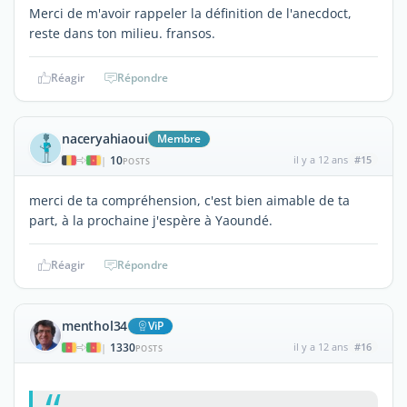
Merci de m'avoir rappeler la définition de l'anecdoct,
reste dans ton milieu. fransos.
Réagir
Répondre
naceryahiaoui
Membre
10
il y a 12 ans
#15
|
POSTS
merci de ta compréhension, c'est bien aimable de ta
part, à la prochaine j'espère à Yaoundé.
Réagir
Répondre
menthol34
ViP
1330
il y a 12 ans
#16
|
POSTS