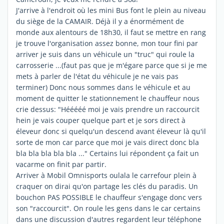
J'arrive à l'endroit où les mini Bus font le plein au niveau
du siège de la CAMAIR. Déjà il y a énormément de
monde aux alentours de 18h30, il faut se mettre en rang
je trouve l'organisation assez bonne, mon tour fini par
arriver je suis dans un véhicule un "truc" qui roule la
carrosserie ...(faut pas que je m'égare parce que si je me
mets à parler de l'état du véhicule je ne vais pas
terminer) Donc nous sommes dans le véhicule et au
moment de quitter le stationnement le chauffeur nous
crie dessus: "Hééééé moi je vais prendre un raccourcit
hein je vais couper quelque part et je sors direct à
éleveur donc si quelqu'un descend avant éleveur là qu'il
sorte de mon car parce que moi je vais direct donc bla
bla bla bla bla bla ..." Certains lui répondent ça fait un
vacarme on finit par partir.
Arriver à Mobil Omnisports oulala le carrefour plein à
craquer on dirai qu'on partage les clés du paradis. Un
bouchon PAS POSSIBLE le chauffeur s'engage donc vers
son "raccourcit". On roule les gens dans le car certains
dans une discussion d'autres regardent leur téléphone