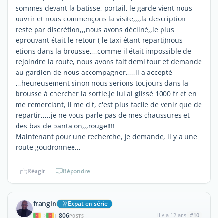
sommes devant la batisse, portail, le garde vient nous
ouvrir et nous commençons la visite,,,,la description
reste par discrétion,,,nous avons décliné,,le plus
éprouvant était le retour ( le taxi étant reparti)nous
étions dans la brousse,,,,comme il était impossible de
rejoindre la route, nous avons fait demi tour et demandé
au gardien de nous accompagner,,,,,il a accepté
,,,heureusement sinon nous serions toujours dans la
brousse à chercher la sortie.Je lui ai glissé 1000 fr et en
me remerciant, il me dit, c'est plus facile de venir que de
repartir,,,,,je ne vous parle pas de mes chaussures et
des bas de pantalon,,,rouge!!!!
Maintenant pour une recherche, je demande, il y a une
route goudronnée,,,
Réagir
Répondre
frangin
Expat en série
806
il y a 12 ans
#10
|
POSTS