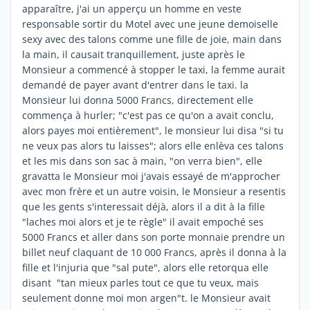
apparaître, j'ai un apperçu un homme en veste
responsable sortir du Motel avec une jeune demoiselle
sexy avec des talons comme une fille de joie, main dans
la main, il causait tranquillement, juste après le
Monsieur a commencé à stopper le taxi, la femme aurait
demandé de payer avant d'entrer dans le taxi. la
Monsieur lui donna 5000 Francs, directement elle
commença à hurler; "c'est pas ce qu'on a avait conclu,
alors payes moi entièrement", le monsieur lui disa "si tu
ne veux pas alors tu laisses"; alors elle enlèva ces talons
et les mis dans son sac à main, "on verra bien", elle
gravatta le Monsieur moi j'avais essayé de m'approcher
avec mon frère et un autre voisin, le Monsieur a resentis
que les gents s'interessait déjà, alors il a dit à la fille
"laches moi alors et je te règle" il avait empoché ses
5000 Francs et aller dans son porte monnaie prendre un
billet neuf claquant de 10 000 Francs, après il donna à la
fille et l'injuria que "sal pute", alors elle retorqua elle
disant "tan mieux parles tout ce que tu veux, mais
seulement donne moi mon argen"t. le Monsieur avait