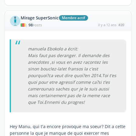
Mirage SuperSonic
Membre actif
98
il y a 12 ans
#20
|
POSTS
manuela Ebokolo a écrit:
Mais faut pas deranger. Il demande des
anecdotes ,si vous en avez racontez les
sinon bouclez-la!et fransos la c'est
pourquoi?ca veut dire quoi?en 2014.Toi t'es
quoi pour etre agressif comme ca?si t'es
camerounais saches qur je le suis aussi
mais certainement pas de la meme race
que Toi.Ennemi du progres!
Hey Manu, qui t'a encore provoque ma soeur? Dit a cette
personne la que je manque de quoi exercer mes