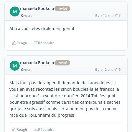
manuela Ebokolo
Invité
M
0
il y a 12 ans
#18
POSTS
Ah ca vous etes drolement gentil
Réagir
Répondre
manuela Ebokolo
Invité
M
0
il y a 12 ans
#19
POSTS
Mais faut pas deranger. Il demande des anecdotes ,si
vous en avez racontez les sinon bouclez-la!et fransos la
c'est pourquoi?ca veut dire quoi?en 2014.Toi t'es quoi
pour etre agressif comme ca?si t'es camerounais saches
qur je le suis aussi mais certainement pas de la meme
race que Toi.Ennemi du progres!
Réagir
Répondre