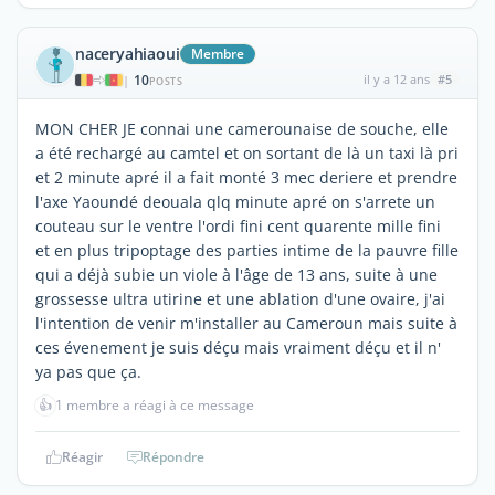
naceryahiaoui
Membre
10
il y a 12 ans
#5
|
POSTS
MON CHER JE connai une camerounaise de souche, elle
a été rechargé au camtel et on sortant de là un taxi là pri
et 2 minute apré il a fait monté 3 mec deriere et prendre
l'axe Yaoundé deouala qlq minute apré on s'arrete un
couteau sur le ventre l'ordi fini cent quarente mille fini
et en plus tripoptage des parties intime de la pauvre fille
qui a déjà subie un viole à l'âge de 13 ans, suite à une
grossesse ultra utirine et une ablation d'une ovaire, j'ai
l'intention de venir m'installer au Cameroun mais suite à
ces évenement je suis déçu mais vraiment déçu et il n'
ya pas que ça.
👍
1 membre a réagi à ce message
Réagir
Répondre