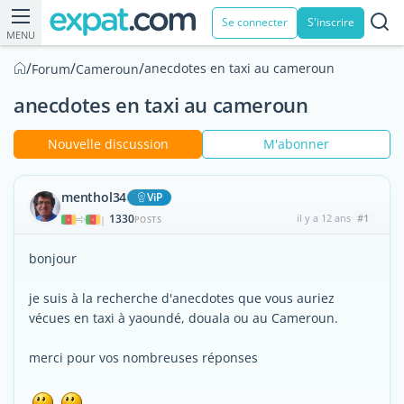
Se connecter
S'inscrire
MENU
/
/
/
anecdotes en taxi au cameroun
Forum
Cameroun
anecdotes en taxi au cameroun
Nouvelle discussion
M'abonner
menthol34
ViP
1330
il y a 12 ans
#1
|
POSTS
bonjour
je suis à la recherche d'anecdotes que vous auriez
vécues en taxi à yaoundé, douala ou au Cameroun.
merci pour vos nombreuses réponses