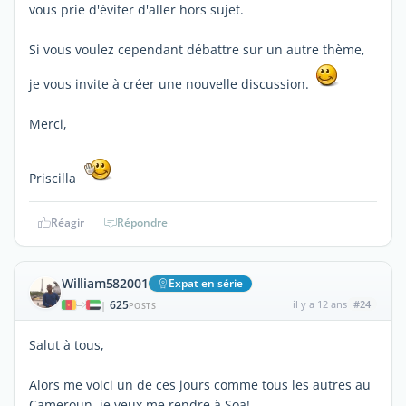
vous prie d'éviter d'aller hors sujet.
Si vous voulez cependant débattre sur un autre thème,
je vous invite à créer une nouvelle discussion.
Merci,
Priscilla
Réagir
Répondre
William582001
Expat en série
625
il y a 12 ans
#24
|
POSTS
Salut à tous,
Alors me voici un de ces jours comme tous les autres au
Cameroun, je veux me rendre à Soa!