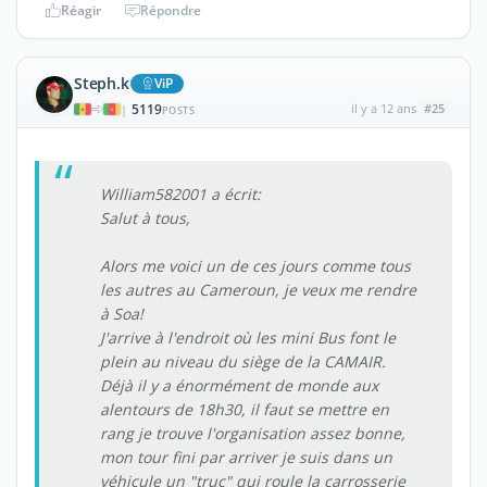
Réagir
Répondre
Steph.k
ViP
5119
il y a 12 ans
#25
|
POSTS
William582001 a écrit:
Salut à tous,
Alors me voici un de ces jours comme tous
les autres au Cameroun, je veux me rendre
à Soa!
J'arrive à l'endroit où les mini Bus font le
plein au niveau du siège de la CAMAIR.
Déjà il y a énormément de monde aux
alentours de 18h30, il faut se mettre en
rang je trouve l'organisation assez bonne,
mon tour fini par arriver je suis dans un
véhicule un "truc" qui roule la carrosserie