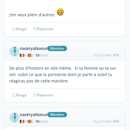
j'en veux plein d'autres
Réagir
Répondre
naceryahiaoui
Membre
10
il y a 12 ans
#13
|
POSTS
De plus d'histoire en elle même. Si ta femme ou ta sur
ont subit ce que la personne dont je parle a subit tu
réagiras pas de cette manière.
Réagir
Répondre
naceryahiaoui
Membre
10
il y a 12 ans
#14
|
POSTS