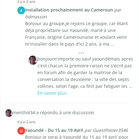
il y a 2 ans
Installation prochainement au Cameroun
par
B
bdmasson
Bonjour au groupe,Je rejoins ce groupe, car étant
déjà propriétaire sur Yaoundé, marié à une
Française, origine Camerounaise et voulant venir
m'installer dans le pays d'ici 2 ans, à ma ...
bonjourn'importe ou sauf yaoundémais apres
c'est chacun la premiere raison ne s'écrit pas
en forum afin de garder la maitrise de la
conversation.la deuxieme : la ville des septs
collines, selon l'age, ca finit par fatiguer les ...
En savoir plus
menthol34 a répondu à une discussion
il y a 2 ans
Yaoundé - Du 15 au 19 Avril
par GuestPoster3546
G
Bonjour,Je serai à Yaoundé du 15 au 19 avril pour