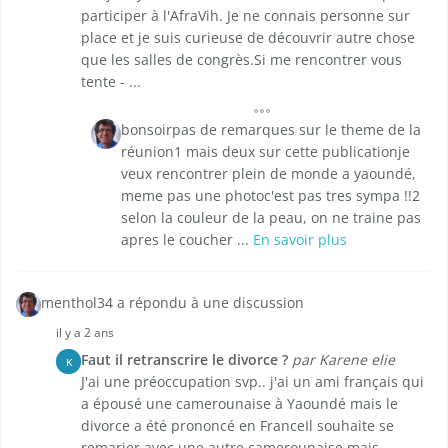
participer à l'AfraVih. Je ne connais personne sur
place et je suis curieuse de découvrir autre chose
que les salles de congrès.Si me rencontrer vous
tente - ...
bonsoirpas de remarques sur le theme de la
réunion1 mais deux sur cette publicationje
veux rencontrer plein de monde a yaoundé,
meme pas une photoc'est pas tres sympa !!2
selon la couleur de la peau, on ne traine pas
apres le coucher ...
En savoir plus
menthol34 a répondu à une discussion
il y a 2 ans
Faut il retranscrire le divorce ?
par Karene elie
K
J'ai une préoccupation svp.. j'ai un ami français qui
a épousé une camerounaise à Yaoundé mais le
divorce a été prononcé en FranceIl souhaite se
remarier avec une autre camerounaise mais ...