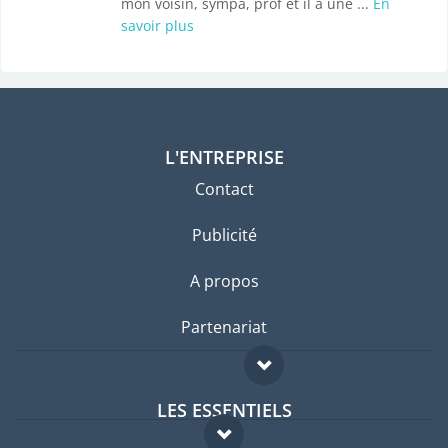
mon voisin, sympa, prof et il a une ...
En
savoir plus
L'ENTREPRISE
Contact
Publicité
A propos
Partenariat
LES ESSENTIELS
Forum expatriés