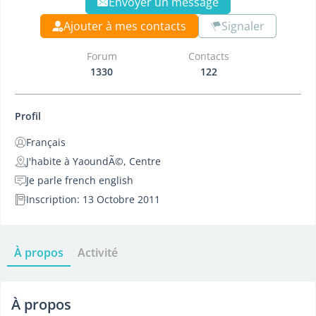
Envoyer un message
Ajouter à mes contacts
Signaler
Forum
Contacts
1330
122
Profil
Français
J'habite à YaoundÃ©, Centre
Je parle french english
Inscription: 13 Octobre 2011
À propos
Activité
À propos