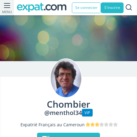
Se connecter
S'inscrire
MENU
Chombier
@menthol34
ViP
Expatrié Français au Cameroun