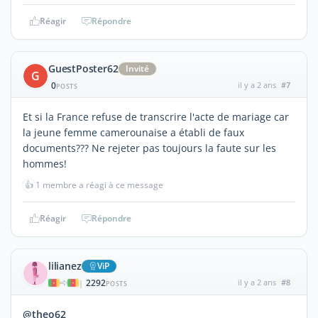
Réagir
Répondre
GuestPoster62
Invité
G
0
il y a 2 ans
#7
POSTS
Et si la France refuse de transcrire l'acte de mariage car
la jeune femme camerounaise a établi de faux
documents??? Ne rejeter pas toujours la faute sur les
hommes!
👍
1 membre a réagi à ce message
Réagir
Répondre
lilianez
ViP
2292
il y a 2 ans
#8
|
POSTS
@theo62