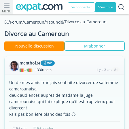
Se connecter
S'inscrire
MENU
/
/
/
/
Divorce au Cameroun
Forum
Cameroun
Yaoundé
Divorce au Cameroun
Nouvelle discussion
M'abonner
menthol34
ViP
1330
il y a 2 ans
#1
|
POSTS
Un de mes amis français souhaite divorcer de sa femme
camerounaise,
deux audiences auprès de madame la juge
camerounaise qui lui explique qu'il est trop vieux pour
divorcer !
Fais pas bon être blanc des fois 🙂
Réagir
Répondre