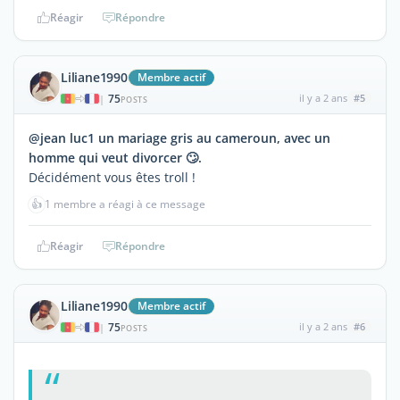
Réagir
Répondre
Liliane1990
Membre actif
75
il y a 2 ans
#5
|
POSTS
@jean luc1 un mariage gris au cameroun, avec un
homme qui veut divorcer 🙄.
Décidément vous êtes troll !
👍
1 membre a réagi à ce message
Réagir
Répondre
Liliane1990
Membre actif
75
il y a 2 ans
#6
|
POSTS