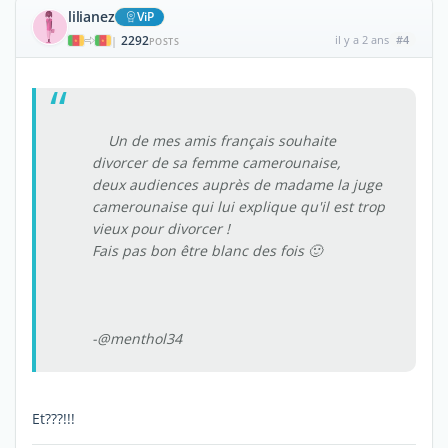
lilianez
ViP
2292
il y a 2 ans
#4
|
POSTS
Un de mes amis français souhaite
divorcer de sa femme camerounaise,
deux audiences auprès de madame la juge
camerounaise qui lui explique qu'il est trop
vieux pour divorcer !
Fais pas bon être blanc des fois 🙂
-@menthol34
Et???!!!