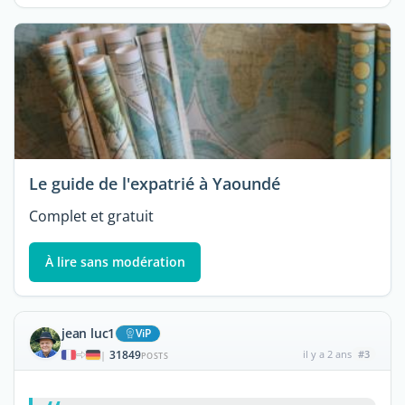
Le guide de l'expatrié à Yaoundé
Complet et gratuit
À lire sans modération
jean luc1
ViP
31849
il y a 2 ans
#3
|
POSTS