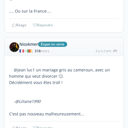
.... Ou sur la France....
Réagir
Répondre
Nicokmer
Expat en série
318
il y a 2 ans
#9
|
POSTS
@jean luc1 un mariage gris au cameroun, avec un
homme qui veut divorcer 🙄.
Décidément vous êtes troll !
-@Liliane1990
C'est pas nouveau malheureusement...
Réagir
Répondre