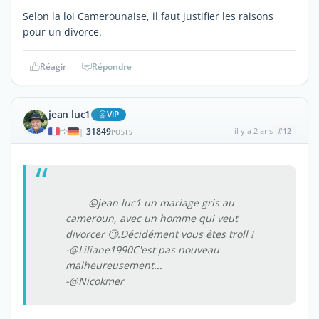
Selon la loi Camerounaise, il faut justifier les raisons
pour un divorce.
Réagir
Répondre
jean luc1
ViP
31849
il y a 2 ans
#12
|
POSTS
@jean luc1 un mariage gris au
cameroun, avec un homme qui veut
divorcer 🙄.Décidément vous êtes troll !
-@Liliane1990C'est pas nouveau
malheureusement...
-@Nicokmer