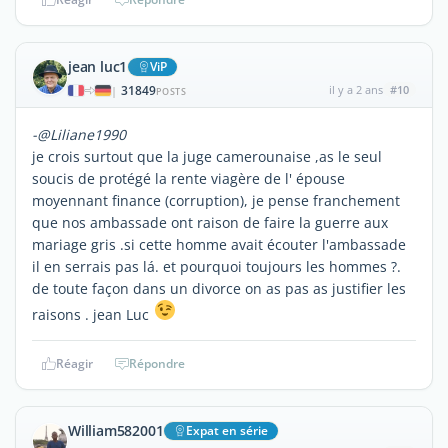
jean luc1
ViP
31849
il y a 2 ans
#10
|
POSTS
-@Liliane1990
je crois surtout que la juge camerounaise ,as le seul
soucis de protégé la rente viagère de l' épouse
moyennant finance (corruption), je pense franchement
que nos ambassade ont raison de faire la guerre aux
mariage gris .si cette homme avait écouter l'ambassade
il en serrais pas lá. et pourquoi toujours les hommes ?.
de toute façon dans un divorce on as pas as justifier les
raisons . jean Luc
Réagir
Répondre
William582001
Expat en série