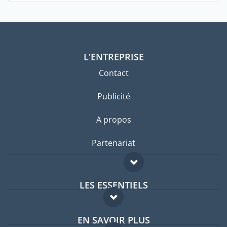
L'ENTREPRISE
Contact
Publicité
A propos
Partenariat
LES ESSENTIELS
Forum expatriés
EN SAVOIR PLUS
Guides pays