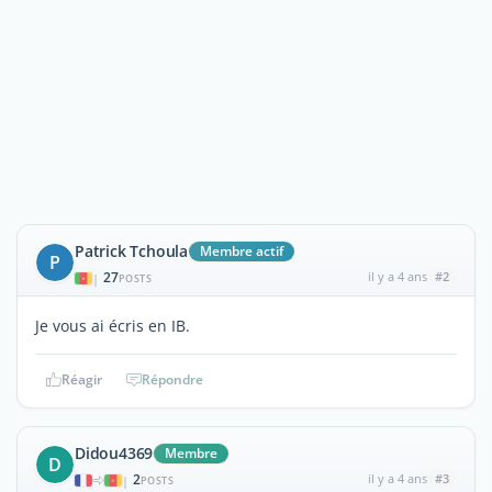
Patrick Tchoula
Membre actif
P
27
il y a 4 ans
#2
|
POSTS
Je vous ai écris en IB.
Réagir
Répondre
Didou4369
Membre
D
2
il y a 4 ans
#3
|
POSTS