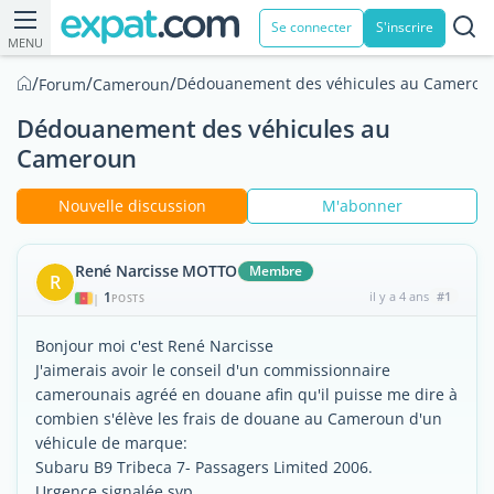
Se connecter
S'inscrire
MENU
/
/
/
Dédouanement des véhicules au Camerou
Forum
Cameroun
Dédouanement des véhicules au
Cameroun
Nouvelle discussion
M'abonner
René Narcisse MOTTO
Membre
R
1
il y a 4 ans
#1
|
POSTS
Bonjour moi c'est René Narcisse
J'aimerais avoir le conseil d'un commissionnaire
camerounais agréé en douane afin qu'il puisse me dire à
combien s'élève les frais de douane au Cameroun d'un
véhicule de marque:
Subaru B9 Tribeca 7- Passagers Limited 2006.
Urgence signalée svp