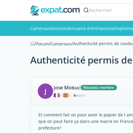
Rechercher
Cameroun
Services
Annuaire d'entreprises
Emploi
Im
/
/
/
Authenticité permis de condu
Forum
Cameroun
Authenticité permis de
Jose Moisuc
Nouveau membre
J
6
|
POSTS
Et comment fait on pour avoir le papier de l am
que on peut faire ça dans une mairie en Fran
prefecture?