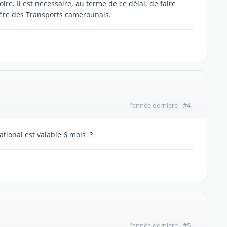
oire. Il est nécessaire, au terme de ce délai, de faire
tère des Transports camerounais.
#4
l'année dernière
tional est valable 6 mois ?
#5
l'année dernière