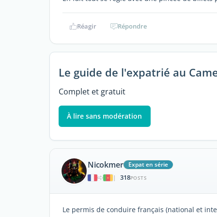
Réagir
Répondre
Le guide de l'expatrié au Cam
Complet et gratuit
À lire sans modération
Nicokmer
Expat en série
318
|
POSTS
Le permis de conduire français (national et int