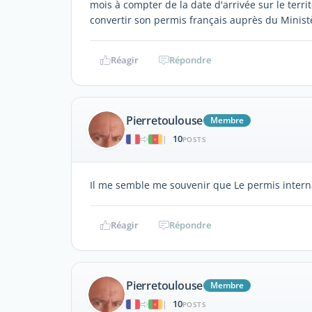
mois à compter de la date d'arrivée sur le territ
convertir son permis français auprès du Minis
Réagir
Répondre
Pierretoulouse
Membre
10
|
POSTS
Il me semble me souvenir que Le permis interna
Réagir
Répondre
Pierretoulouse
Membre
10
|
POSTS