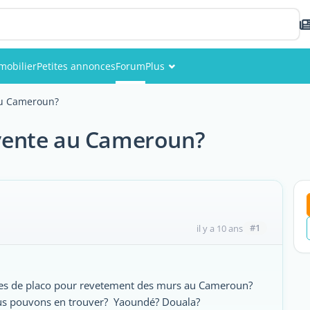
mobilier
Petites annonces
Forum
Plus
Événements
u Cameroun?
Membres
vente au Cameroun?
Photos
#1
il y a 10 ans
ques de placo pour revetement des murs au Cameroun?
nous pouvons en trouver? Yaoundé? Douala?