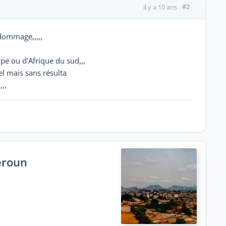
#2
il y a 10 ans
 dommage,,,,,
ope ou d'Afrique du sud,,,
el mais sans résulta
,,
eroun