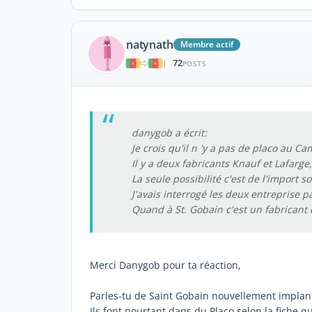
natynath
Membre actif
72
|
POSTS
danygob a écrit:
Je crois qu'il n 'y a pas de placo au 
Il y a deux fabricants Knauf et Lafarge,
La seule possibilité c'est de l'import s
J'avais interrogé les deux entreprise p
Quand à St. Gobain c'est un fabricant d
Merci Danygob pour ta réaction,
Parles-tu de Saint Gobain nouvellement impla
Ils font pourtant dans du Placo selon la fiche que