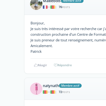
Maillebois
Membre actif
76
|
POSTS
Bonjour,
Je suis très intéressé par votre recherche car j
construction prochaine d'un Centre de Formati
Je suis preneur de tout renseignement, numéro
Amicalement.
Patrick
Réagir
Répondre
natynath
Membre actif
72
|
POSTS