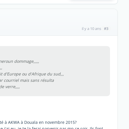
#3
il y a 10 ans
Cameroun dommage,,,,,
,,
oit d'Europe ou d'Afrique du sud,,,
ar courriel mais sans résulta
e verre,,,,
nté à AKWA à Douala en novembre 2015?
 j'ai eu, je te la ferai parvenir par mp ce soir. Ils font