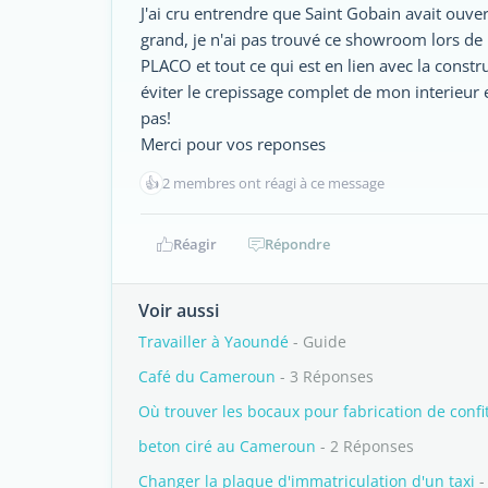
J'ai cru entrendre que Saint Gobain avait ouv
grand, je n'ai pas trouvé ce showroom lors de 
PLACO et tout ce qui est en lien avec la constr
éviter le crepissage complet de mon interieur e
pas!
Merci pour vos reponses
👍
2 membres ont réagi à ce message
Réagir
Répondre
Voir aussi
Travailler à Yaoundé
- Guide
Café du Cameroun
- 3 Réponses
Où trouver les bocaux pour fabrication de con
beton ciré au Cameroun
- 2 Réponses
Changer la plaque d'immatriculation d'un taxi
-