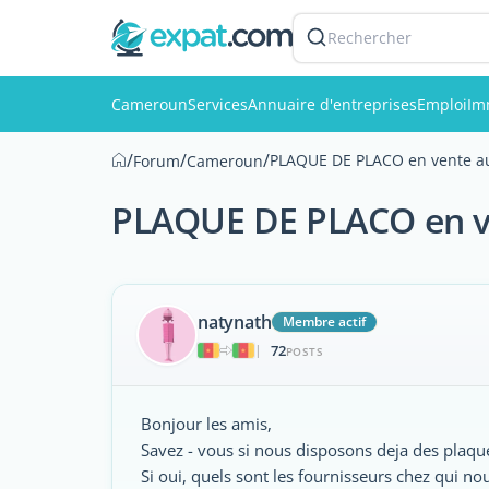
Rechercher
Cameroun
Services
Annuaire d'entreprises
Emploi
Im
/
/
/
PLAQUE DE PLACO en vente a
Forum
Cameroun
PLAQUE DE PLACO en 
natynath
Membre actif
72
|
POSTS
Bonjour les amis,
Savez - vous si nous disposons deja des pla
Si oui, quels sont les fournisseurs chez qui 