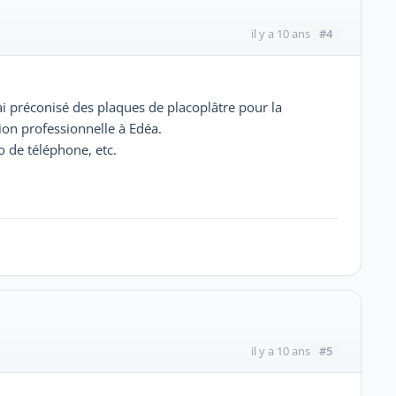
#4
il y a 10 ans
'ai préconisé des plaques de placoplâtre pour la
on professionnelle à Edéa.
 de téléphone, etc.
#5
il y a 10 ans