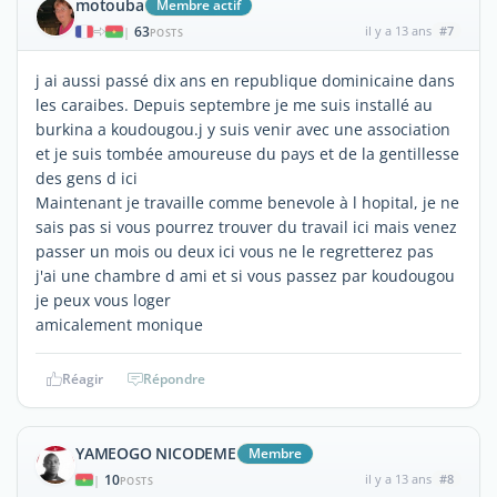
motouba
Membre actif
63
il y a 13 ans
#7
|
POSTS
j ai aussi passé dix ans en republique dominicaine dans
les caraibes. Depuis septembre je me suis installé au
burkina a koudougou.j y suis venir avec une association
et je suis tombée amoureuse du pays et de la gentillesse
des gens d ici
Maintenant je travaille comme benevole à l hopital, je ne
sais pas si vous pourrez trouver du travail ici mais venez
passer un mois ou deux ici vous ne le regretterez pas
j'ai une chambre d ami et si vous passez par koudougou
je peux vous loger
amicalement monique
Réagir
Répondre
YAMEOGO NICODEME
Membre
10
il y a 13 ans
#8
|
POSTS