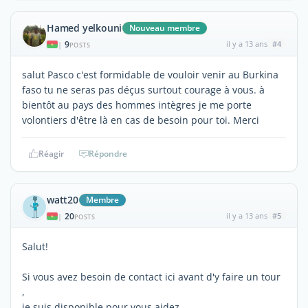
Hamed yelkouni
Nouveau membre
9
il y a 13 ans
#4
|
POSTS
salut Pasco c'est formidable de vouloir venir au Burkina
faso tu ne seras pas déçus surtout courage à vous. à
bientôt au pays des hommes intègres je me porte
volontiers d'être là en cas de besoin pour toi. Merci
Réagir
Répondre
watt20
Membre
20
il y a 13 ans
#5
|
POSTS
Salut!
Si vous avez besoin de contact ici avant d'y faire un tour
,
je suis disponible pour vous aidez .