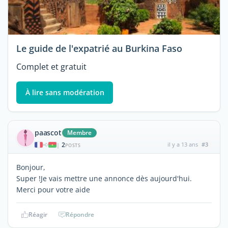
Le guide de l'expatrié au Burkina Faso
Complet et gratuit
À lire sans modération
paascot
Membre
2
il y a 13 ans
#3
|
POSTS
Bonjour,
Super !Je vais mettre une annonce dès aujourd'hui.
Merci pour votre aide
Réagir
Répondre