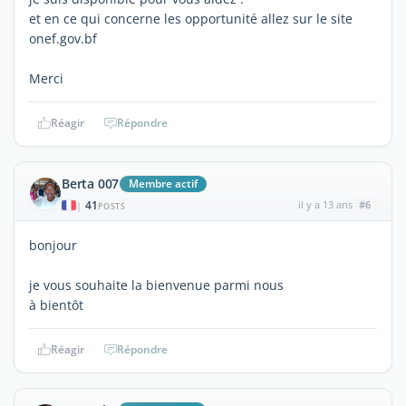
et en ce qui concerne les opportunité allez sur le site
onef.gov.bf
Merci
Réagir
Répondre
Berta 007
Membre actif
41
il y a 13 ans
#6
|
POSTS
bonjour
je vous souhaite la bienvenue parmi nous
à bientôt
Réagir
Répondre