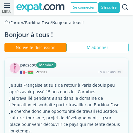
Se connecter
S'inscrire
MENU
/
/
/
Bonjour à tous !
Forum
Burkina Faso
Bonjour à tous !
Nouvelle discussion
M'abonner
paascot
Membre
2
il y a 13 ans
#1
|
POSTS
Je suis Française et suis de retour à Paris depuis peu
après avoir passé 15 ans dans les Caraïbes.
J'ai travaillé pendant 8 ans dans le domaine de
l'éducation et souhaite partir travailler au Burkina Faso.
Je cherche donc une opportunité de travail (éducation,
culture, tourisme, projet de développement, ...) sur
place pour venir découvrir ce pays qui me tente depuis
longtemps.