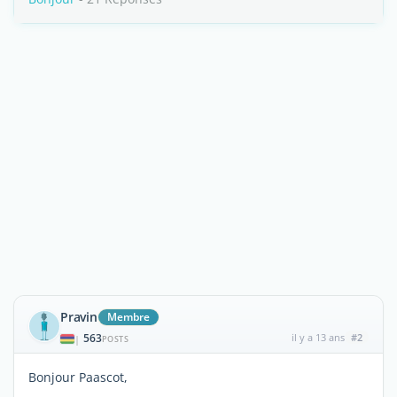
Pravin
Membre
563
il y a 13 ans
#2
|
POSTS
Bonjour Paascot,