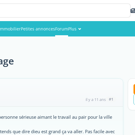
Immobilier
Petites annonces
Forum
Plus
Événements
Membres
age
Photos
#1
il y a 11 ans
ersonne sérieuse aimant le travail au pair pour la ville
tends que dire dieu est grand ça va aller. Pas facile avec