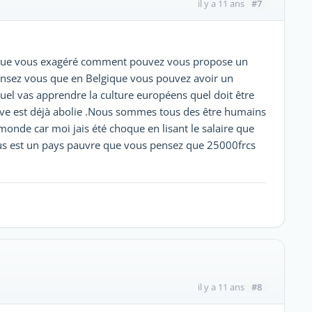
#7
il y a 11 ans
ve que vous exagéré comment pouvez vous propose un
pensez vous que en Belgique vous pouvez avoir un
uel vas apprendre la culture européens quel doit être
ave est déjà abolie .Nous sommes tous des être humains
 monde car moi jais été choque en lisant le salaire que
us est un pays pauvre que vous pensez que 25000frcs
#8
il y a 11 ans