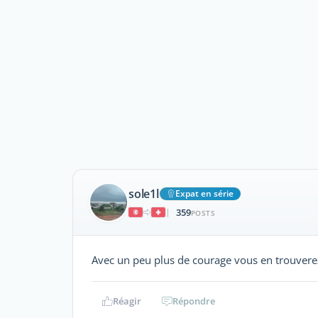
sole1l
Expat en série
359
|
POSTS
Avec un peu plus de courage vous en trouvere
Réagir
Répondre