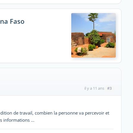
ina Faso
#3
il y a 11 ans
ondition de travail, combien la personne va percevoir et
es informations ...