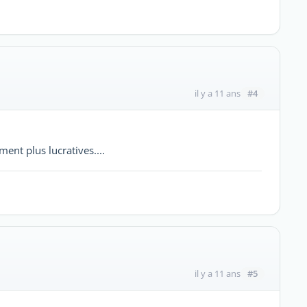
#4
il y a 11 ans
ment plus lucratives....
#5
il y a 11 ans