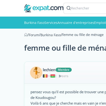
Rechercher
Burkina Faso
Services
Annuaire d'entreprises
Emploi
/
/
/
femme ou fille de ménage
Forum
Burkina Faso
femme ou fille de mén
lechien
Membre
3
|
POSTS
pensez vous qu'il est possible de trouver une p
de Koudougou?
Voilà 6 ans que je cherche mais en vain je n'en