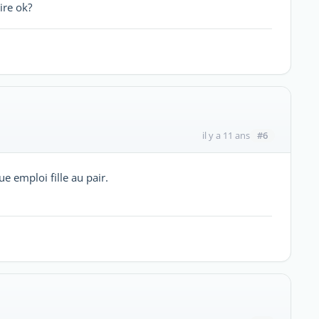
aire ok?
#6
il y a 11 ans
ue emploi fille au pair.