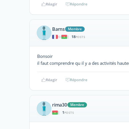
Réagir
Répondre
Barns
Membre
18
|
POSTS
Bonsoir
il faut comprendre qu il y a des activités haute
Réagir
Répondre
rima30
Membre
1
|
POSTS