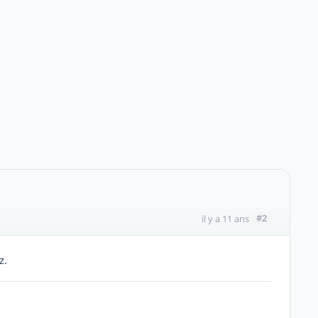
#2
il y a 11 ans
z.