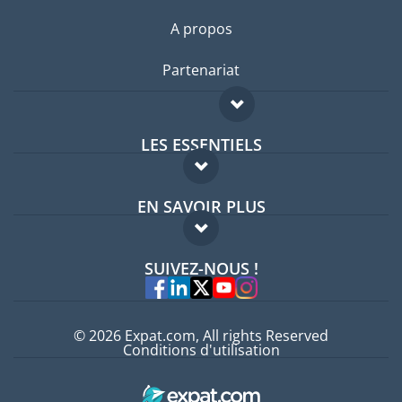
A propos
Partenariat
LES ESSENTIELS
Forum expatriés
EN SAVOIR PLUS
Guides pays
FAQ
Offres d'emploi
SUIVEZ-NOUS !
Experts
© 2026 Expat.com, All rights Reserved
Conditions d'utilisation