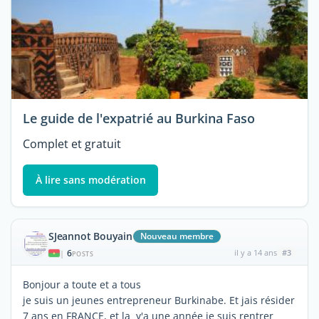
Le guide de l'expatrié au Burkina Faso
Complet et gratuit
À lire sans modération
SJeannot Bouyain
Nouveau membre
6
il y a 14 ans
#3
|
POSTS
Bonjour a toute et a tous
je suis un jeunes entrepreneur Burkinabe. Et jais résider
7 ans en FRANCE, et la y'a une année je suis rentrer