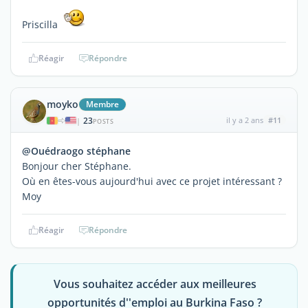
Priscilla
Réagir
Répondre
moyko
Membre
23
il y a 2 ans
#11
|
POSTS
@Ouédraogo stéphane
Bonjour cher Stéphane.
Où en êtes-vous aujourd'hui avec ce projet intéressant ?
Moy
Réagir
Répondre
Vous souhaitez accéder aux meilleures
opportunités d''emploi au Burkina Faso ?