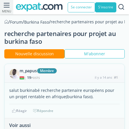
Se connecter
S'inscrire
MENU
/
/
/
recherche partenaires pour projet au bu
Forum
Burkina Faso
recherche partenaires pour projet au
burkina faso
Nouvelle discussion
M'abonner
m_papus
Membre
19
il y a 14 ans
#1
|
POSTS
salut burkinabé recherche partenaire européens pour
un projet rentable en afrique(burkina faso).
Réagir
Répondre
Voir aussi