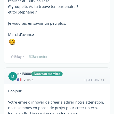
réaliser au Burkina Faso.
@groupeib: As-tu trouvé ton partenaire ?
et toi Stéphane ?
Je voudrais en savoir un peu plus.
Merci d'avance
Réagir
Répondre
dr13000
Nouveau membre
D
7
il y a 11 ans
#8
|
POSTS
Bonjour
Votre envie d'innover de creer a attirer notre attenetion,
nous sommes en phase de projet pour creer un eco-
lodge au Burkina region de bododialasso.