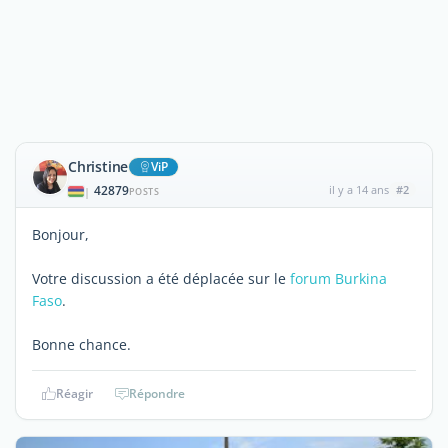
Christine
ViP
42879
il y a 14 ans
#2
|
POSTS
Bonjour,
Votre discussion a été déplacée sur le
forum Burkina
Faso
.
Bonne chance.
Réagir
Répondre