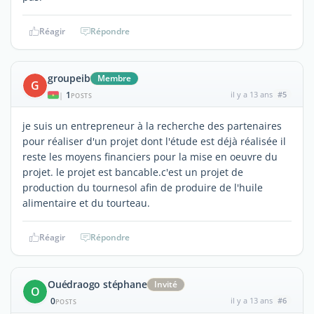
Réagir
Répondre
groupeib
Membre
G
1
il y a 13 ans
#5
|
POSTS
je suis un entrepreneur à la recherche des partenaires
pour réaliser d'un projet dont l'étude est déjà réalisée il
reste les moyens financiers pour la mise en oeuvre du
projet. le projet est bancable.c'est un projet de
production du tournesol afin de produire de l'huile
alimentaire et du tourteau.
Réagir
Répondre
Ouédraogo stéphane
Invité
O
0
il y a 13 ans
#6
POSTS