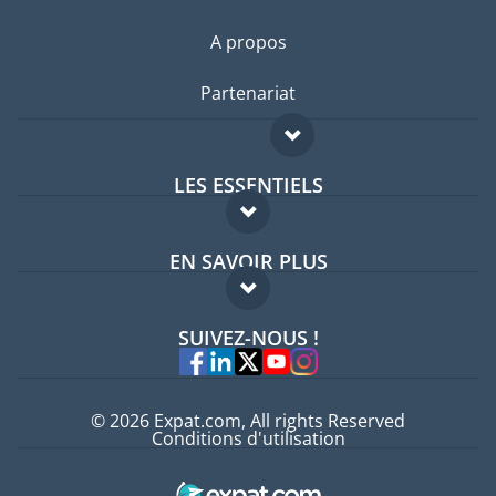
A propos
Partenariat
LES ESSENTIELS
Forum expatriés
EN SAVOIR PLUS
Guides pays
FAQ
Offres d'emploi
SUIVEZ-NOUS !
Experts
© 2026 Expat.com, All rights Reserved
Conditions d'utilisation