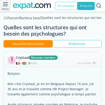
Se connecter
S'inscrire
MENU
/
/
/
Quelles sont les structures qui ont bes
Forum
Burkina Faso
Quelles sont les structures qui ont
besoin des psychologues?
Nouvelle discussion
M'abonner
Crystaal
Nouveau membre
5
il y a 10 ans
#1
|
POSTS
Bonjour,
Moi c'est Crystaal, je vis en Belgique depuis 16 ans; j'ai
35 ans et je travaille comme HR Project Manager. je
travaille également comme psychologue à temps partiel.
Après plusieurs années passées en Belgique, je souhaite