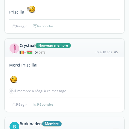
Priscilla
Réagir
Répondre
Crystaal
Nouveau membre
5
il y a 10 ans
#5
|
POSTS
Merci Priscilla!
👍
1 membre a réagi à ce message
Réagir
Répondre
Burkinaden
Membre
B