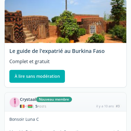
Le guide de l'expatrié au Burkina Faso
Complet et gratuit
À lire sans modération
Crystaal
Nouveau membre
5
il y a 10 ans
#3
|
POSTS
Bonsoir Luna C