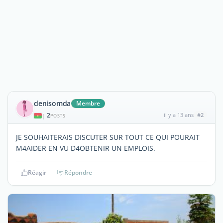
denisomda
Membre
2
il y a 13 ans
#2
|
POSTS
JE SOUHAITERAIS DISCUTER SUR TOUT CE QUI POURAIT
M4AIDER EN VU D4OBTENIR UN EMPLOIS.
Réagir
Répondre