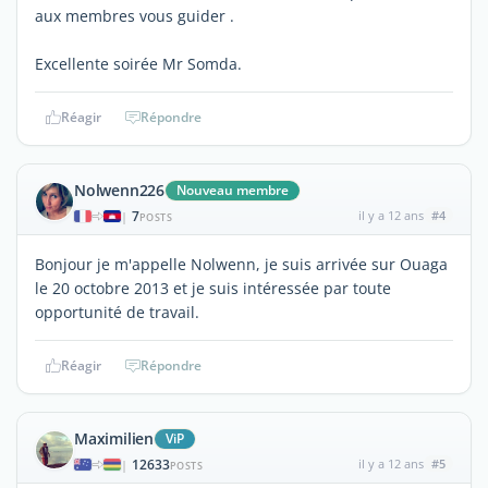
aux membres vous guider .
Excellente soirée Mr Somda.
Réagir
Répondre
Nolwenn226
Nouveau membre
7
il y a 12 ans
#4
|
POSTS
Bonjour je m'appelle Nolwenn, je suis arrivée sur Ouaga
le 20 octobre 2013 et je suis intéressée par toute
opportunité de travail.
Réagir
Répondre
Maximilien
ViP
12633
il y a 12 ans
#5
|
POSTS