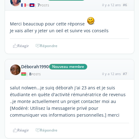
7
il y a 12 ans
#6
|
POSTS
Merci beaucoup pour cette réponse
Je vais aller y jeter un oeil et suivre vos conseils
Réagir
Répondre
Déborah1990
Nouveau membre
8
il y a 12 ans
#7
|
POSTS
salut nolwen...je suiq déborah j'ai 23 ans et je suis
étudiante en quète d'activité rémunératrice de revenus
..je monte actuellement un projet contacter moi au
[Modéré: Utilisez la messagerie privé pour
communiquer vos informations personnelles.] merci
Réagir
Répondre