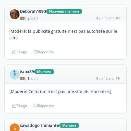
Déborah1990
Nouveau membre
8
il y a 12 ans
#8
|
POSTS
(Modéré: la publicité gratuite n'est pas autorisée sur le
site)
Réagir
Répondre
ismo89
Membre
1
il y a 12 ans
#9
|
POSTS
[Modéré: Ce forum n'est pas une site de rencontre.]
Réagir
Répondre
sawadogo thimonte
Membre
S