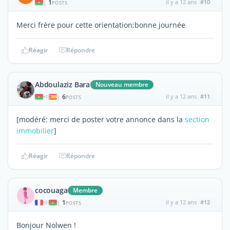
1
il y a 12 ans
#10
|
POSTS
Merci frère pour cette orientation;bonne journée
Réagir
Répondre
Abdoulaziz Bara
Nouveau membre
6
il y a 12 ans
#11
|
POSTS
[modéré: merci de poster votre annonce dans la
section
immobilier
]
Réagir
Répondre
cocouaga
Membre
1
il y a 12 ans
#12
|
POSTS
Bonjour Nolwen !