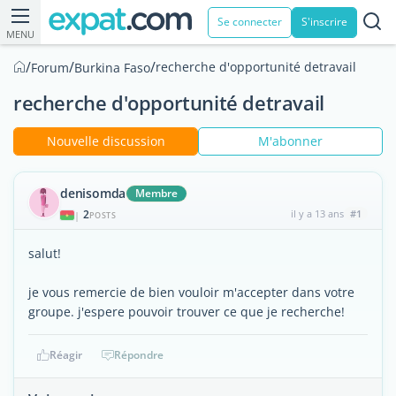
Se connecter
S'inscrire
MENU
/
/
/
recherche d'opportunité detravail
Forum
Burkina Faso
recherche d'opportunité detravail
Nouvelle discussion
M'abonner
denisomda
Membre
2
il y a 13 ans
#1
|
POSTS
salut!
je vous remercie de bien vouloir m'accepter dans votre
groupe. j'espere pouvoir trouver ce que je recherche!
Réagir
Répondre