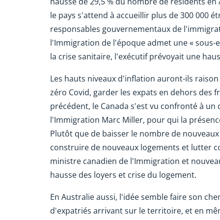
hausse de 29,5 % du nombre de résidents en Au
le pays s'attend à accueillir plus de 300 000 é
responsables gouvernementaux de l'immigration
l'Immigration de l'époque admet une « sous-e
la crise sanitaire, l'exécutif prévoyait une h
Les hauts niveaux d'inflation auront-ils raiso
zéro Covid, garder les expats en dehors des f
précédent, le Canada s'est vu confronté à un d
l'Immigration Marc Miller, pour qui la présenc
Plutôt que de baisser le nombre de nouveaux
construire de nouveaux logements et lutter cont
ministre canadien de l'Immigration et nouvea
hausse des loyers et crise du logement.
En Australie aussi, l'idée semble faire son c
d'expatriés arrivant sur le territoire, et en m