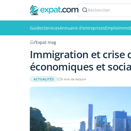
Rechercher
Guides
Services
Annuaire d'entreprises
Emploi
Immob
/
Expat mag
Immigration et crise 
économiques et socia
ACTUALITÉS
5 min de lecture