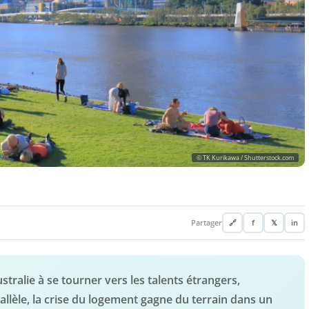
© TK Kurikawa / Shutterstock.com
Partager
🔗
f
𝕏
in
tralie à se tourner vers les talents étrangers,
allèle, la crise du logement gagne du terrain dans un