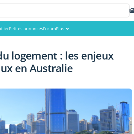
ilier
Petites annonces
Forum
Plus
Événements
du logement : les enjeux
Membres
ux en Australie
Photos