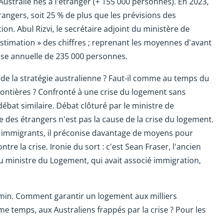
stralie nés à l'étranger (+ 155 000 personnes). En 2023,
trangers, soit 25 % de plus que les prévisions des
. Abul Rizvi, le secrétaire adjoint du ministère de
stimation » des chiffres ; reprenant les moyennes d'avant
ausse annuelle de 235 000 personnes.
n de la stratégie australienne ? Faut-il comme au temps du
rontières ? Confronté à une crise du logement sans
ébat similaire. Débat clôturé par le ministre de
e des étrangers n'est pas la cause de la crise du logement.
 immigrants, il préconise davantage de moyens pour
re la crise. Ironie du sort : c'est Sean Fraser, l'ancien
u ministre du Logement, qui avait associé immigration,
hemin. Comment garantir un logement aux milliers
ême temps, aux Australiens frappés par la crise ? Pour les