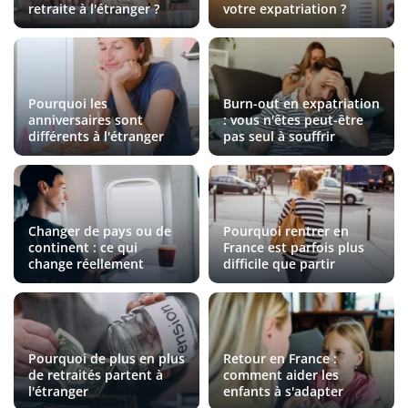
retraite à l'étranger ?
votre expatriation ?
Pourquoi les
Burn-out en expatriation
anniversaires sont
: vous n'êtes peut-être
différents à l'étranger
pas seul à souffrir
Changer de pays ou de
Pourquoi rentrer en
continent : ce qui
France est parfois plus
change réellement
difficile que partir
Pourquoi de plus en plus
Retour en France :
de retraités partent à
comment aider les
l'étranger
enfants à s'adapter