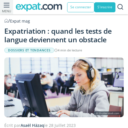
Se connecter
S'inscrire
MENU
/
Expat mag
Expatriation : quand les tests de
langue deviennent un obstacle
DOSSIERS ET TENDANCES
4 min de lecture
© Shutterstock.com
Écrit par
Asaël Häzaq
le 28 Juillet 2023