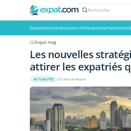
Rechercher
Guides
Services
Annuaire d'entreprises
Emploi
Immob
/
Expat mag
Les nouvelles stratég
attirer les expatriés 
ACTUALITÉS
5 min de lecture