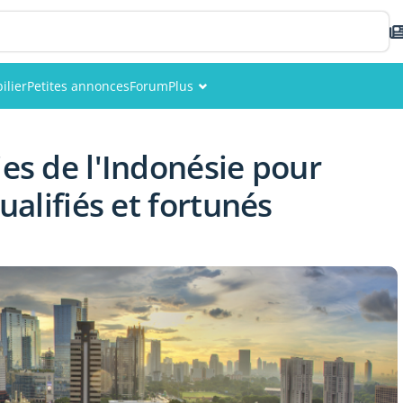
ilier
Petites annonces
Forum
Plus
Événements
ies de l'Indonésie pour
Membres
qualifiés et fortunés
Photos