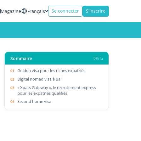
Se connecter
S'inscrire
Magazine
Français
Sommaire
0% lu
Golden visa pour les riches expatriés
Digital nomad visa à Bali
« Xpats Gateway », le recrutement express
pour les expatriés qualifiés
Second home visa