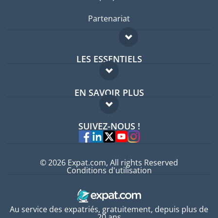
Partenariat
LES ESSENTIELS
Forum expatriés
EN SAVOIR PLUS
Guides pays
FAQ
Offres d'emploi
SUIVEZ-NOUS !
Experts
© 2026 Expat.com, All rights Reserved
Conditions d'utilisation
Au service des expatriés, gratuitement, depuis plus de
20 ans