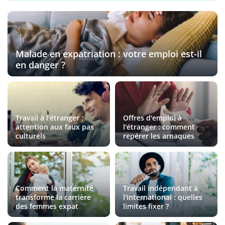
Malade en expatriation : votre emploi est-il
en danger ?
Travail à l'étranger :
Offres d'emploi à
attention aux faux pas
l'étranger : comment
culturels
repérer les arnaques
Comment la maternité
Travail indépendant à
transforme la carrière
l'international : quelles
des femmes expat
limites fixer ?