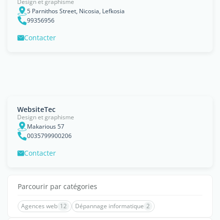
Design et graphisme
5 Parnithos Street, Nicosia, Lefkosia
99356956
Contacter
WebsiteTec
Design et graphisme
Makarious 57
0035799900206
Contacter
Parcourir par catégories
Agences web
12
Dépannage informatique
2