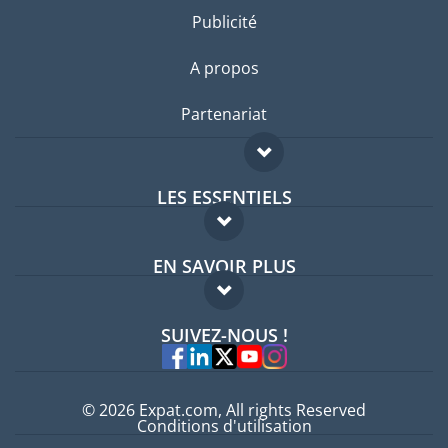
Publicité
A propos
Partenariat
LES ESSENTIELS
Forum expatriés
EN SAVOIR PLUS
Guides pays
FAQ
Offres d'emploi
SUIVEZ-NOUS !
Experts
© 2026 Expat.com, All rights Reserved
Conditions d'utilisation