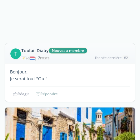
Toufail Diaby
Nouveau membre
T
7
l'année dernière
#2
|
POSTS
Bonjour,
Je serai tout "Oui"
Réagir
Répondre