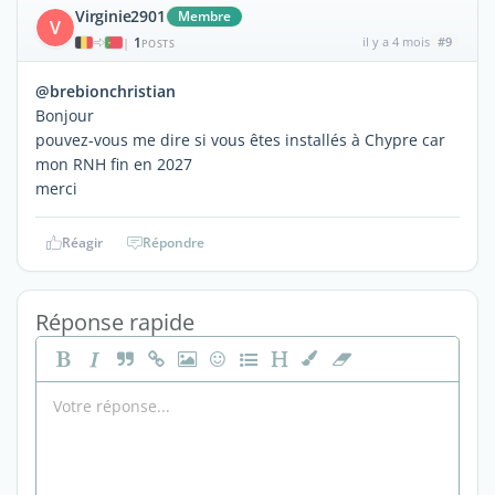
Virginie2901
Membre
V
1
il y a 4 mois
#9
|
POSTS
@brebionchristian
Bonjour
pouvez-vous me dire si vous êtes installés à Chypre car
mon RNH fin en 2027
merci
Réagir
Répondre
Réponse rapide