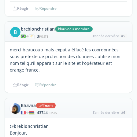
Réagir
Répondre
brebionchristian
Nouveau membre
B
3
l'année dernière
#5
|
POSTS
merci beaucoup mais expat a éffacé les coordonnées
sous prétexte de protection des données ..utilise mon
nom tel qu'il apparait sur le site et l'opérateur est
orange france.
Réagir
Répondre
Bhavna
Team
43744
l'année dernière
#6
|
POSTS
@brebionchristian
Bonjour,