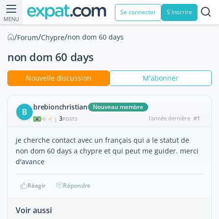
Se connecter
S'inscrire
MENU
/
/
/
non dom 60 days
Forum
Chypre
non dom 60 days
Nouvelle discussion
M'abonner
brebionchristian
Nouveau membre
B
3
l'année dernière
#1
|
POSTS
je cherche contact avec un français qui a le statut de
non dom 60 days a chypre et qui peut me guider. merci
d'avance
Réagir
Répondre
Voir aussi