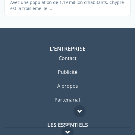
Avec une population de 1,19 million d'habitants, Chypre
est la troisième île ...
L'ENTREPRISE
Contact
Publicité
A propos
Partenariat
LES ESSENTIELS
Forum expatriés