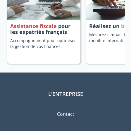
Assistance fiscale
pour
Réalisez un
bila
les expatriés français
Mesurez l'impact fisc
Accompagnement pour optimiser
mobilité internationa
la gestion de vos finances.
L'ENTREPRISE
Contact