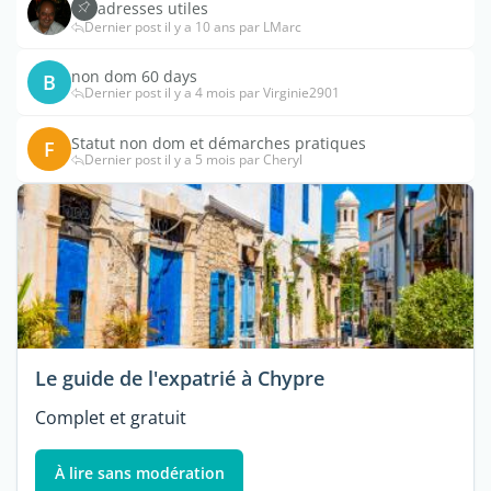
adresses utiles
Dernier post il y a 10 ans par LMarc
non dom 60 days
B
Dernier post il y a 4 mois par Virginie2901
Statut non dom et démarches pratiques
F
Dernier post il y a 5 mois par Cheryl
Le guide de l'expatrié à Chypre
Complet et gratuit
À lire sans modération