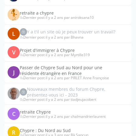
retraite a chypre
Dernier post il y a 2 ans par aniroksana10
Y a t'il un site où je peux trouver un travail?
L
Dernier post il y a 2 ans par Bhavna
Projet d'immigrer à Chypre
V
Dernier post il y a 2 ans par Myrtille319
Passer de Chypre Sud au Nord pour une
J
résidente étrangère en France
Dernier post il y a 2 ans par PIRLET Anne Françoise
Nouveaux membres du forum Chypre,
présentez-vous ici - 2023
Dernier post il y a 2 ans par tiadjeujacobert
retraite Chypre
C
Dernier post il y a 2 ans par chalmandrierlaurent
Chypre : Du Nord au Sud
R
Dernier post il y a 3 ans par Râ Sancun