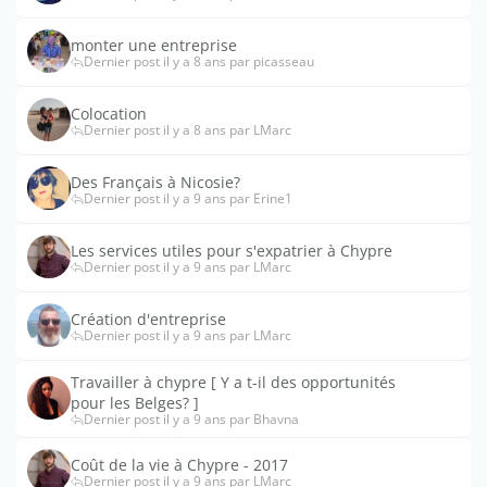
monter une entreprise
Dernier post il y a 8 ans par picasseau
Colocation
Dernier post il y a 8 ans par LMarc
Des Français à Nicosie?
Dernier post il y a 9 ans par Erine1
Les services utiles pour s'expatrier à Chypre
Dernier post il y a 9 ans par LMarc
Création d'entreprise
Dernier post il y a 9 ans par LMarc
Travailler à chypre [ Y a t-il des opportunités
pour les Belges? ]
Dernier post il y a 9 ans par Bhavna
Coût de la vie à Chypre - 2017
Dernier post il y a 9 ans par LMarc