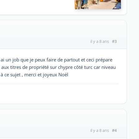
#3
il y a 8 ans
ai un job que je peux faire de partout et ceci prépare
aux titres de propriété sur chypre côté turc car niveau
 à ce sujet , merci et joyeux Noël
#4
il y a 8 ans