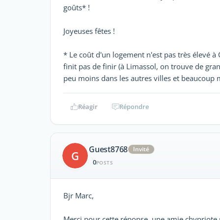
goûts* !
Joyeuses fêtes !
* Le coût d'un logement n'est pas très élevé à 
finit pas de finir (à Limassol, on trouve de g
peu moins dans les autres villes et beaucoup m
Réagir
Répondre
Guest8768
Invité
G
0
POSTS
Bjr Marc,
Merci pour cette réponse, une amie chypriote me