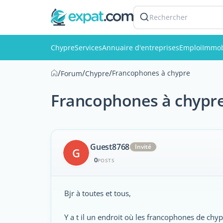
Rechercher
Chypre
Services
Annuaire d'entreprises
Emploi
Immob
/
/
/
Francophones à chypre
Forum
Chypre
Francophones à chypr
Guest8768
Invité
G
0
POSTS
Bjr à toutes et tous,
Y a t il un endroit où les francophones de chyp