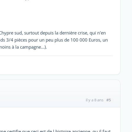
Chypre sud, surtout depuis la dernière crise, qui n'en
rands 3/4 pièces pour un peu plus de 100 000 Euros, un
oins à la campagne...).
#5
il y a 8 ans
 certifie que ceci est de l histoire ancienne, qu il faut