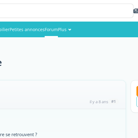
ilier
Petites annonces
Forum
Plus
Événements
Membres
e
Photos
#1
il y a 8 ans
re se retrouvent ?