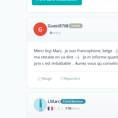
Guest8768
Invité
G
0
POSTS
Merci bcp Marc, je suis francophone, belge . J 
ma retraite on va dire :-). Je m informe quant 
prix c est imbattable . Auriez vous qu conseils
Réagir
Répondre
LMarc
Contributeur
118
|
POSTS