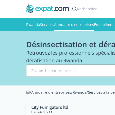
Rechercher
Rwanda
Services
Annuaire d'entreprises
Emploi
Immo
Désinsectisation et dér
Retrouvez les professionnels spécialis
dératisation au Rwanda.
Recherche par profession
/
/
/
Annuaire d'entreprises
Rwanda
Services à la p
City Fumigators ltd
0787401699