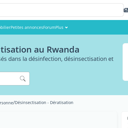
bilier
Petites annonces
Forum
Plus
Événements
atisation au Rwanda
Membres
és dans la désinfection, désinsectisation et
Photos
/
Désinsectisation - Dératisation
ersonne