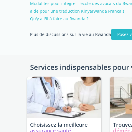
Modalités pour intégrer l'école des avocats du Rw
aide pour une traduction Kinyarwanda Francais
Qu'y a t'il à faire au Rwanda ?
Plus de discussions sur la vie au Rwanda
Posez v
Services indispensables pour 
Choisissez la meilleure
Trouvez
assurance santé
démén