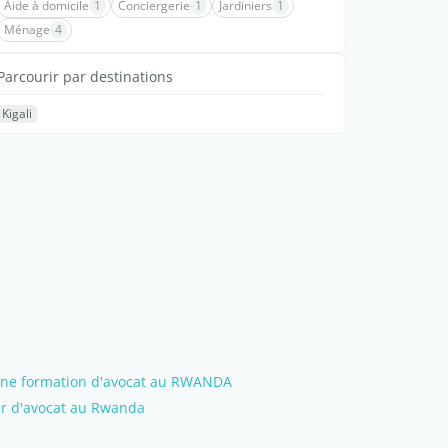
Aide à domicile
1
Conciergerie
1
Jardiniers
1
Ménage
4
Parcourir par destinations
Kigali
une formation d'avocat au RWANDA
er d'avocat au Rwanda