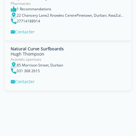
Pharmacies
1 Recommandations
22 Chancery Lane2 Knowles CentrePinetown, Durban, KwaZulu-Natal
27714188914
Contacter
Natural Curve Surfboards
Hugh Thompson
Activités sportives
85 Morrison Street, Durban
031 368 2615
Contacter