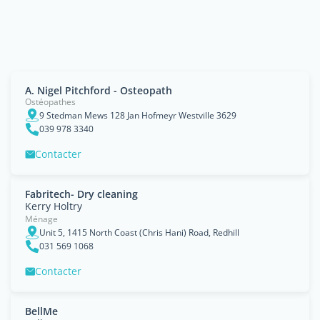
A. Nigel Pitchford - Osteopath
Ostéopathes
9 Stedman Mews 128 Jan Hofmeyr Westville 3629
039 978 3340
Contacter
Fabritech- Dry cleaning
Kerry Holtry
Ménage
Unit 5, 1415 North Coast (Chris Hani) Road, Redhill
031 569 1068
Contacter
BellMe