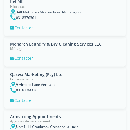
BellME
Hôpitaux
340 Matthews Meyiwa Road Morningside
0318376361
Contacter
Monarch Laundry & Dry Cleaning Services LLC
Ménage
Contacter
Qaswa Marketing (Pty) Ltd
Entrepreneurs
9 Almond Lane Verulam
0318279668
Contacter
Armstrong Appointments
Agences de recrutement
Unit 1, 11 Cranbrook Crescent La Lucia