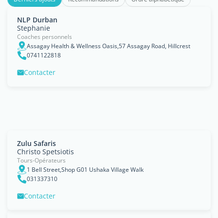
NLP Durban
Stephanie
Coaches personnels
Assagay Health & Wellness Oasis,57 Assagay Road, Hillcrest
0741122818
Contacter
Zulu Safaris
Christo Spetsiotis
Tours-Opérateurs
1 Bell Street,Shop G01 Ushaka Village Walk
031337310
Contacter