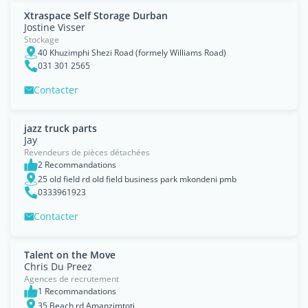
Xtraspace Self Storage Durban
Jostine Visser
Stockage
40 Khuzimphi Shezi Road (formely Williams Road)
031 301 2565
Contacter
jazz truck parts
Jay
Revendeurs de pièces détachées
2 Recommandations
25 old field rd old field business park mkondeni pmb
0333961923
Contacter
Talent on the Move
Chris Du Preez
Agences de recrutement
1 Recommandations
35 Beach rd Amanzimtoti