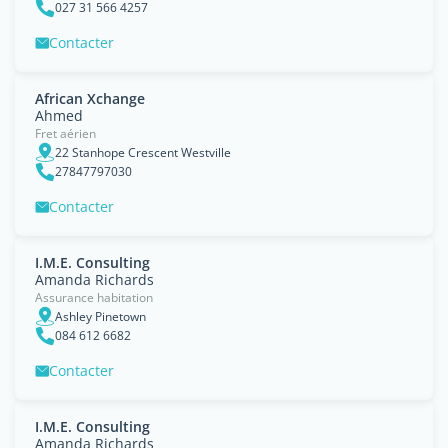
027 31 566 4257
Contacter
African Xchange
Ahmed
Fret aérien
22 Stanhope Crescent Westville
27847797030
Contacter
I.M.E. Consulting
Amanda Richards
Assurance habitation
Ashley Pinetown
084 612 6682
Contacter
I.M.E. Consulting
Amanda Richards