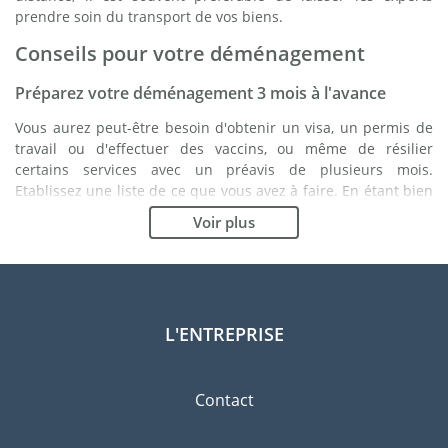
prendre soin du transport de vos biens.
Conseils pour votre déménagement
Préparez votre déménagement 3 mois à l'avance
Vous aurez peut-être besoin d'obtenir un visa, un permis de
travail ou d'effectuer des vaccins, ou même de résilier
certains services avec un préavis de plusieurs mois.
Etablissez une liste de ce que vous avez à faire. En étant bien
organisé, vous vous assurez du bon déroulement de votre
Voir plus
déménagement.
Choisissez le bon déménageur
Les services d'un bon déménageur sont essentiels à tout
projet d'expatriation à Durban. Les organismes de régulation
L'ENTREPRISE
indépendants tels que la FIDI vous permettront d'avoir une
idée claire des sociétés de déménagement auxquelles vous
pouvez faire confiance. Les procédures de qualité internes, la
Contact
variété des emballages disponibles ainsi qu'un réseau
important sont des gages de qualité.