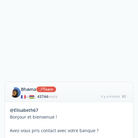
Bhavna
Team
43744
il y a 4 mois
#2
|
POSTS
@Elisabeth67
Bonjour et bienvenue !
Avez-vous pris contact avec votre banque ?