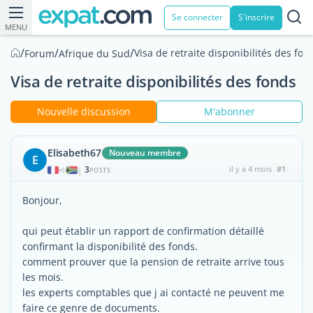
Se connecter
S'inscrire
MENU
/
/
/
Visa de retraite disponibilités des fon
Forum
Afrique du Sud
Visa de retraite disponibilités des fonds
Nouvelle discussion
M'abonner
Elisabeth67
Nouveau membre
E
3
il y a 4 mois
#1
|
POSTS
Bonjour,
qui peut établir un rapport de confirmation détaillé
confirmant la disponibilité des fonds.
comment prouver que la pension de retraite arrive tous
les mois.
les experts comptables que j ai contacté ne peuvent me
faire ce genre de documents.