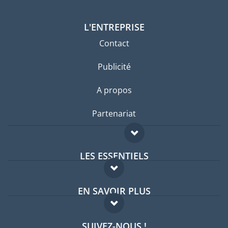
L'ENTREPRISE
Contact
Publicité
A propos
Partenariat
LES ESSENTIELS
Forum expatriés
EN SAVOIR PLUS
Guides pays
FAQ
Offres d'emploi
SUIVEZ-NOUS !