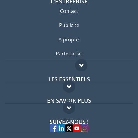
L'ENTREPRISE
Contact
Publicité
A propos
Partenariat
LES ESSENTIELS
Forum expatriés
EN SAVOIR PLUS
Guides pays
FAQ
Offres d'emploi
SUIVEZ-NOUS !
Experts