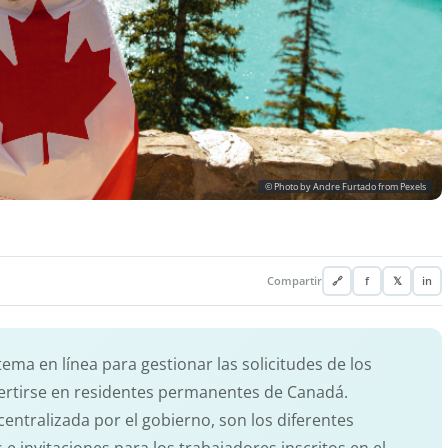
© Photo by Andre Furtado from Pexels
Compartir
🔗
f
𝕏
in
tema en línea para gestionar las solicitudes de los
ertirse en residentes permanentes de Canadá.
centralizada por el gobierno, son los diferentes