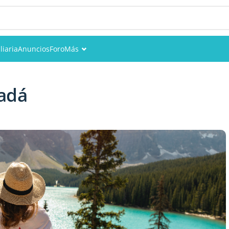
liaria
Anuncios
Foro
Más
Eventos
nadá
Miembros
Fotos