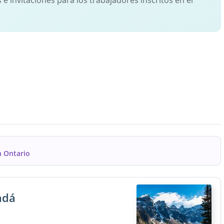
s e invitaciones para los trabajadores inscritos en el
n Ontario
adá