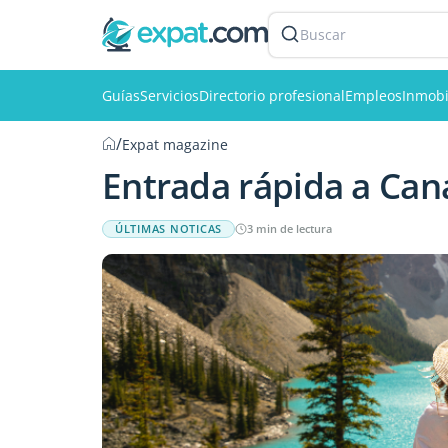
Buscar
Guías
Servicios
Directorio profesional
Empleos
Inmobi
/
Expat magazine
Entrada rápida a Ca
ÚLTIMAS NOTICAS
3 min de lectura