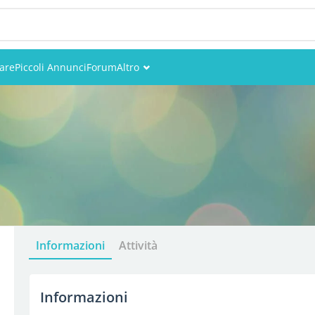
are
Piccoli Annunci
Forum
Altro
Eventi
Utenti
Foto
Informazioni
Attività
Informazioni