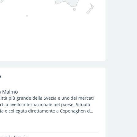
o
 a Malmö
ittà più grande della Svezia e uno dei mercati
rti a livello internazionale nel paese. Situata
zia e collegata direttamente a Copenaghen dal
, la città beneficia di stretti legami economici
 Malmö offre opportunità di impiego presso
ietà internazionali e ruoli transfrontalieri.
ustra gli aspetti principali del lavoro a Malmö,