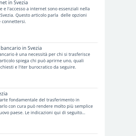
net in Svezia
re e l'accesso a internet sono essenziali nella
 Svezia. Questo articolo parla delle opzioni
 connettersi.
 bancario in Svezia
ncario è una necessità per chi si trasferisce
articolo spiega chi può aprirne uno, quali
hiesti e l'iter burocratico da seguire.
ezia
parte fondamentale del trasferimento in
zarlo con cura può rendere molto più semplice
ovo paese. Le indicazioni qui di seguito
pali passaggi pratici e le considerazioni
ararti alla vita in Svezia ed evitare gli errori