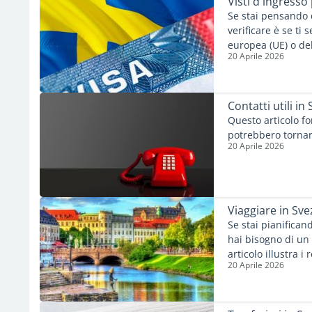
Visti d'ingresso 
dalla ricerca ai pro
Se stai pensando d
alla realtà di vive
verificare è se ti 
europea (UE) o del
20 Aprile 2026
ne hanno bisogno. P
richiesto un visto
superiore ai 90 g
Contatti utili in
Questo articolo fo
potrebbero tornarti
20 Aprile 2026
Viaggiare in Sve
Se stai pianificand
hai bisogno di un
articolo illustra i
20 Aprile 2026
nazionalità.