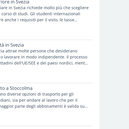
iore in Svezia
diare in Svezia richiede molto più che scegliere
 corso di studi. Gli studenti internazionali
 anche i requisiti per il visto, le tasse
ssicurazione sanitaria e il funzionamento del
o svedese. Questo articolo presenta le
 aspetti principali da considerare per
io a studiare in Svezia.
tà in Svezia
zia attrae molte persone che desiderano
à o lavorare in modo indipendente. Il processo
ittadini dell'UE/SEE e dei paesi nordici, mentre
i terzi devono soddisfare requisiti aggiuntivi e
 autorizzazioni prima di poter gestire
ia.
rto a Stoccolma
no diverse opzioni di trasporto per gli
iani, sia per andare al lavoro che per il
maggior parte degli abbonamenti è valida su
orto.