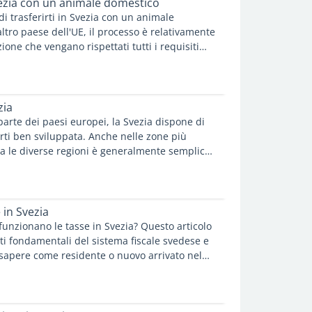
Svezia con un animale domestico
i trasferirti in Svezia con un animale
tro paese dell'UE, il processo è relativamente
ione che vengano rispettati tutti i requisiti
rticolo illustra tutto ciò che devi sapere prima
l tuo animale.
zia
arte dei paesi europei, la Svezia dispone di
rti ben sviluppata. Anche nelle zone più
tra le diverse regioni è generalmente semplice.
 svedesi offrono inoltre estesi sistemi di
pensati per supportare i pendolari e gli
iani. Le tariffe del trasporto pubblico sono
urate con biglietti singoli e abbonamenti
e in Svezia
viaggia regolarmente.
funzionano le tasse in Svezia? Questo articolo
nti fondamentali del sistema fiscale svedese e
 sapere come residente o nuovo arrivato nel