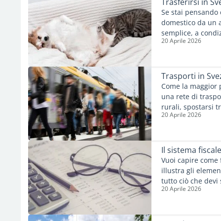
Trasferirsi in 
Se stai pensando d
domestico da un al
semplice, a condiz
20 Aprile 2026
previsti. Questo a
di viaggiare con i
Trasporti in Sve
Come la maggior p
una rete di traspo
rurali, spostarsi 
20 Aprile 2026
Le principali città
trasporto locale, 
spostamenti quotid
solitamente strutt
Il sistema fiscal
agevolati per chi 
Vuoi capire come 
illustra gli eleme
tutto ciò che devi
20 Aprile 2026
paese.