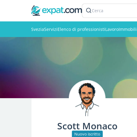
Cerca
Svezia
Servizi
Elenco di professionisti
Lavoro
Immobili
Scott Monaco
Nuovo iscritto