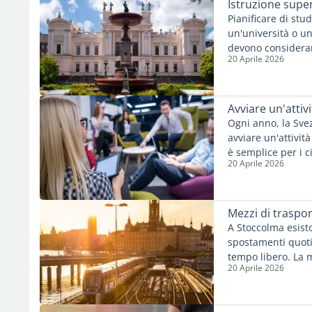
Istruzione super
Pianificare di stu
un'università o un
devono considerare
20 Aprile 2026
universitarie, l'a
sistema accademic
informazioni e gli
prepararti al megl
Avviare un'attivi
Ogni anno, la Sve
avviare un'attivit
è semplice per i c
20 Aprile 2026
i cittadini di paes
ottenere le dovute
un'attività in Svez
Mezzi di traspo
A Stoccolma esisto
spostamenti quotid
tempo libero. La 
20 Aprile 2026
più mezzi di trasp