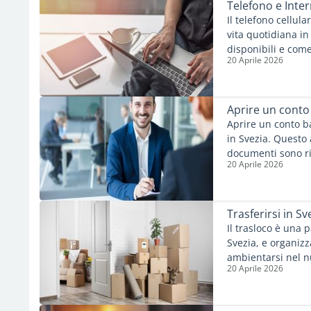
Telefono e Inter
Il telefono cellula
vita quotidiana in
disponibili e come
20 Aprile 2026
Aprire un conto
Aprire un conto ba
in Svezia. Questo 
documenti sono ric
20 Aprile 2026
Trasferirsi in Sv
Il trasloco è una 
Svezia, e organiz
ambientarsi nel nu
20 Aprile 2026
illustrano i princi
essenziali per prep
più comuni.