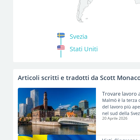
Svezia
Stati Uniti
Articoli scritti e tradotti da Scott Monac
Trovare lavoro
Malmö è la terza c
del lavoro più ape
nel sud della Sve
20 Aprile 2026
Ponte sull'Øresund
con la Danimarca.
aziende locali, soc
Questo articolo ill