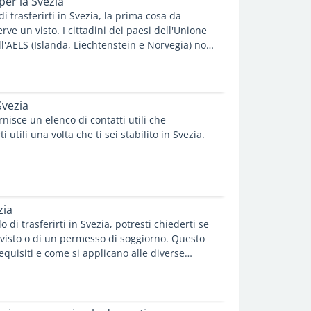
per la Svezia
fili più richiesti, fino alla cultura lavorativa e
i trasferirti in Svezia, la prima cosa da
re e lavorare in una regione transfrontaliera.
serve un visto. I cittadini dei paesi dell'Unione
l'AELS (Islanda, Liechtenstein e Norvegia) non
er i cittadini di tutti gli altri paesi è
 d'ingresso e, in caso di una permanenza
iorni, un permesso di soggiorno.
 Svezia
rnisce un elenco di contatti utili che
 utili una volta che ti sei stabilito in Svezia.
zia
o di trasferirti in Svezia, potresti chiederti se
 visto o di un permesso di soggiorno. Questo
 requisiti e come si applicano alle diverse