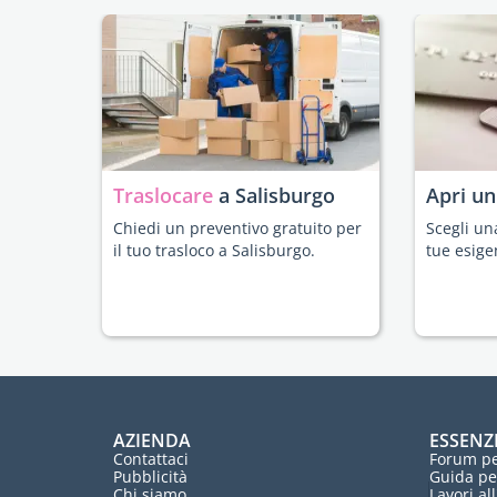
Traslocare
a Salisburgo
Apri u
Chiedi un preventivo gratuito per
Scegli un
il tuo trasloco a Salisburgo.
tue esige
AZIENDA
ESSENZ
Contattaci
Forum pe
Pubblicità
Guida pe
Chi siamo
Lavori al