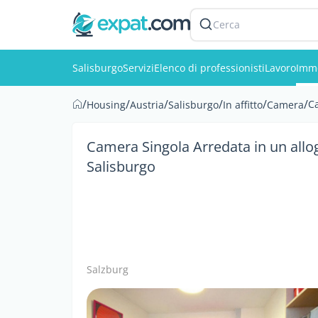
Cerca
Salisburgo
Servizi
Elenco di professionisti
Lavoro
Immo
/
/
/
/
/
/
Ca
Housing
Austria
Salisburgo
In affitto
Camera
Camera Singola Arredata in un allog
Salisburgo
Salzburg