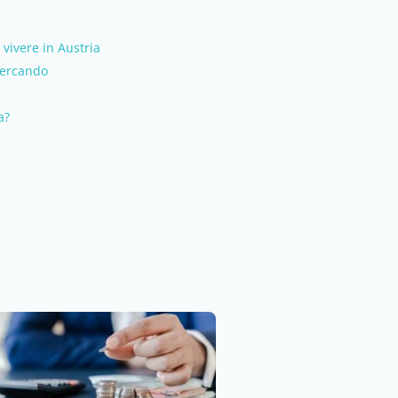
e vivere in Austria
 cercando
a?