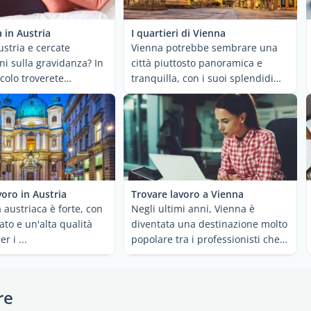
 in Austria
I quartieri di Vienna
ustria e cercate
Vienna potrebbe sembrare una
ni sulla gravidanza? In
città piuttosto panoramica e
colo troverete
tranquilla, con i suoi splendidi
i su tutto ...
edifici storici ...
voro in Austria
Trovare lavoro a Vienna
 austriaca è forte, con
Negli ultimi anni, Vienna è
ato e un'alta qualità
diventata una destinazione molto
r i ...
popolare tra i professionisti che
desiderano ...
re