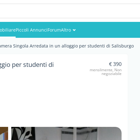
biliare
Piccoli Annunci
Forum
Altro
Eventi
mera Singola Arredata in un alloggio per studenti di Salisburgo
Utenti
gio per studenti di
€ 390
mensilmente, Non
Foto
negoziabile