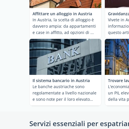
Affittare un alloggio in Austria
Gravidanza
In Austria, la scelta di alloggio è
Vivete in A
davvero ampia: da appartamenti
informazio
e case in affitto, ad opzioni di ...
questo arti
informazion
Il sistema bancario in Austria
Trovare la
Le banche austriache sono
L'economia
regolamentate a livello nazionale
un PIL elev
e sono note per il loro elevato
della vita pe
livello di sicurezza, ...
Servizi essenziali per espatria