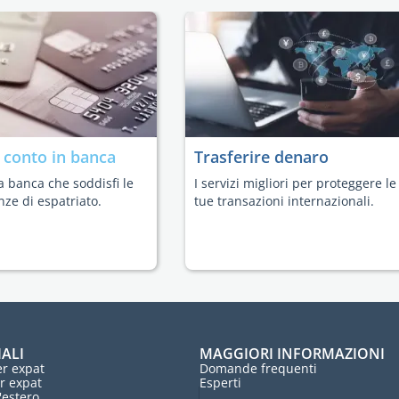
n
conto in banca
Trasferire denaro
a banca che soddisfi le
I servizi migliori per proteggere le
nze di espatriato.
tue transazioni internazionali.
IALI
MAGGIORI INFORMAZIONI
r expat
Domande frequenti
r expat
Esperti
l'estero